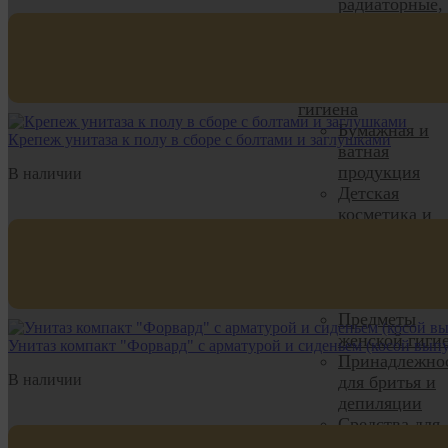
радиаторные,
люки
Водосток
Verat
Уход, красота и
гигиена
Бумажная и
Крепеж унитаза к полу в сборе с болтами и заглушками
ватная
продукция
В наличии
Детская
косметика и
гигиена
Парафармаце
Подарочные
наборы
Предметы
женской гиги
Унитаз компакт "Форвард" с арматурой и сиденьем (косой выпус
Принадлежно
В наличии
для бритья и
депиляции
Средства для
ванн и душа