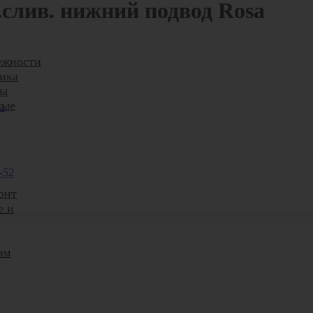
.слив. нижний подвод Rosa
ежности
ика
ры
ные
-52
онт
е и
зм