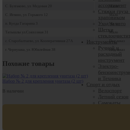
ассортимент
С. Булгаково, ул. Медовая 20
Мало
Стяжки груза 
С. Иглино, ул. Горького 12
Мало
храповиком
Уход за авто
п. Куеда Гагарина 3
Мало
Щетки
Татышлы ул.Совхозная 31
Мало
стеклоочисти
с. Старобалтаево, ул. Кооперативная 27А
Под заказ
Инструменты
Ручной и
г. Чернушка, ул. Юбилейная 38
Под заказ
расходный
инструмент
Похожие товары
Электро-
бензоинструм
и Техника
Набор № 2 для крепления унитаза (2 шт)
Спорт и отдых
Велоспорт
В наличии
Летний сезон
Самокаты
Скейтборды,
Вейвборды
Зимние виды
спорта