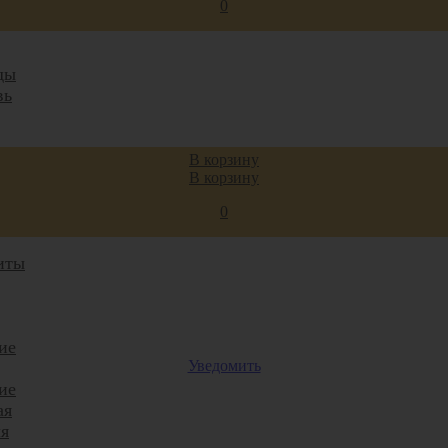
0
ды
вь
р
В корзину
В корзину
0
ты,
иты
ие
Уведомить
ие
ая
я