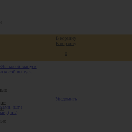
ы
В корзину
В корзину
0
а
6л косой выпуск
ные
Уведомить
ие
ии
ми, (шт.)
ные