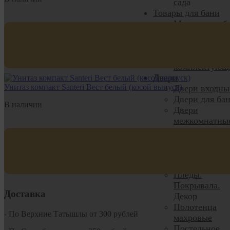
сада
Товары для бани
Мочалки, губ
Товары для б
и сауны
Печи банные 
комплектующ
Двери
Унитаз компакт Santeri Вест белый (косой выпуск)
Двери входны
Двери для ба
В наличии
Двери
межкомнатны
Домашний текстил
Кухонный
текстиль
Одеяла, поду
Пледы.
Покрывала.
Доставка
Декор
Полотенца
- По Верхние Татышлы от 300 рублей
махровые
Постельное