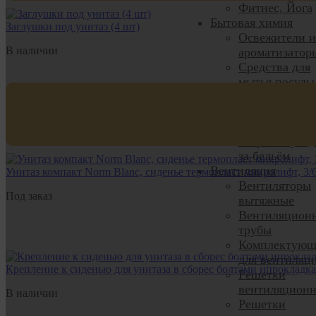
Фитнес, Йога
Бытовая химия
Заглушки под унитаз (4 шт)
Освежители и
В наличии
ароматизатор
Средства для
мытья посуды
Чистящие
средства
Средства для
стирки и уход
за бельём
Вентиляция
Унитаз компакт Norm Blanc, сиденье термопласт микролифт, 3/
Вентиляторы
Под заказ
вытяжные
Вентиляцион
трубы
Комплектующ
для вентиляц
Крепление к сиденью для унитаза в сборес болтами ипрокладка
Решетки
вентиляцион
В наличии
Решетки