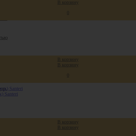
В корзину
дой
0
ами
тью
ля
В корзину
В корзину
сти
0
юр,
) Santeri
В корзину
няя
В корзину