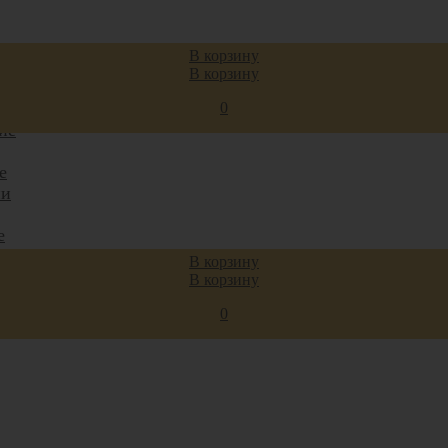
ки
В корзину
ани
В корзину
0
и
ие
е
ни
е
ь
В корзину
В корзину
0
шки