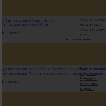
Средства по
уходу за одеж
Уход за волос
Уход за кожей
лица и тела
Унитаз компакт Santeri Визит
Уход за полос
В наличии
рта
Галантерея
Аксессуары д
волос
Принадлежно
для шитья
Пряжа
Визаж, маник
Унитаз компакт "Соната" с арматурой и сиденьем (косой выпуск
педикюр
Чулочно-
В наличии
носочные
изделия
Нижнее бельё
Обувь домаш
Дача и сад