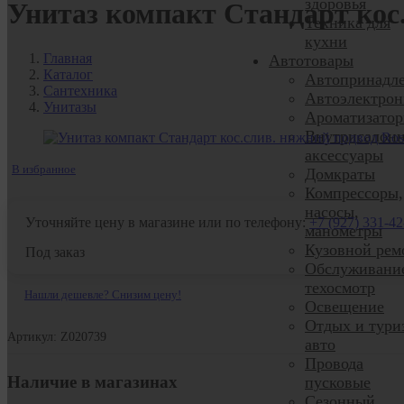
здоровья
Унитаз компакт Стандарт кос
Техника для
кухни
Главная
Автотовары
Каталог
Автопринадл
Сантехника
Автоэлектрон
Унитазы
Ароматизато
Внутрисалон
аксессуары
В избранное
Домкраты
Компрессоры,
насосы,
Уточняйте цену в магазине или по телефону:
+7 (927) 331-42
манометры
Кузовной рем
Под заказ
Обслуживани
техосмотр
Нашли дешевле? Снизим цену!
Освещение
Отдых и тури
Артикул: Z020739
авто
Провода
Наличие в магазинах
пусковые
Сезонный