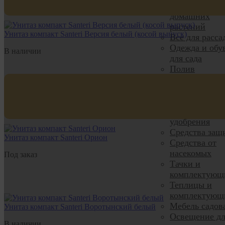
Все для
домашних
растений
Унитаз компакт Santeri Версия белый (косой выпуск)
Все для расса
Одежда и обу
В наличии
для сада
Полив
Садовый деко
Садовый
инвентарь
Семена, грун
удобрения
Средства защ
Унитаз компакт Santeri Орион
Средства от
насекомых
Под заказ
Тачки и
комплектующ
Теплицы и
комплектующ
Мебель садов
Унитаз компакт Santeri Воротынский белый
Освещение дл
В наличии