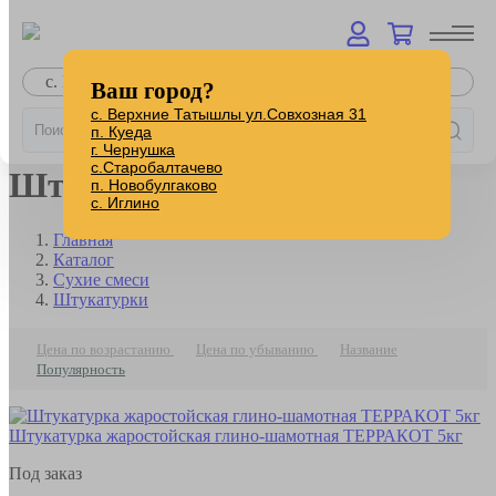
с. Верхние Татышлы
Ваш город?
с. Верхние Татышлы ул.Совхозная 31
п. Куеда
г. Чернушка
с.Старобалтачево
Штукатурки
п. Новобулгаково
с. Иглино
Главная
Каталог
Сухие смеси
Штукатурки
Цена по возрастанию
Цена по убыванию
Название
Популярность
Штукатурка жаростойская глино-шамотная ТЕРРАКОТ 5кг
Под заказ