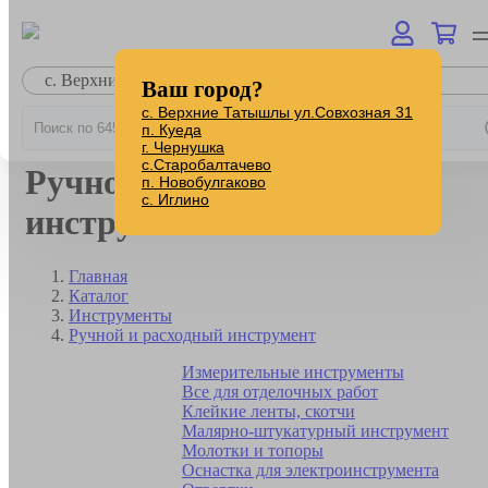
с. Верхние Татышлы
Ваш город?
с. Верхние Татышлы ул.Совхозная 31
п. Куеда
г. Чернушка
с.Старобалтачево
Ручной и расходный
п. Новобулгаково
с. Иглино
инструмент
Главная
Каталог
Инструменты
Ручной и расходный инструмент
Измерительные инструменты
Все для отделочных работ
Клейкие ленты, скотчи
Малярно-штукатурный инструмент
Молотки и топоры
Оснастка для электроинструмента