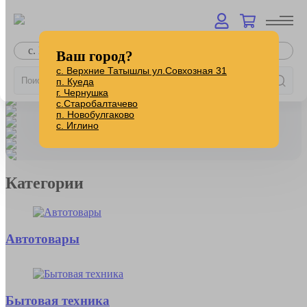
с. Верхние Татышлы
Ваш город?
с. Верхние Татышлы ул.Совхозная 31
п. Куеда
г. Чернушка
с.Старобалтачево
п. Новобулгаково
с. Иглино
Категории
Автотовары
Бытовая техника