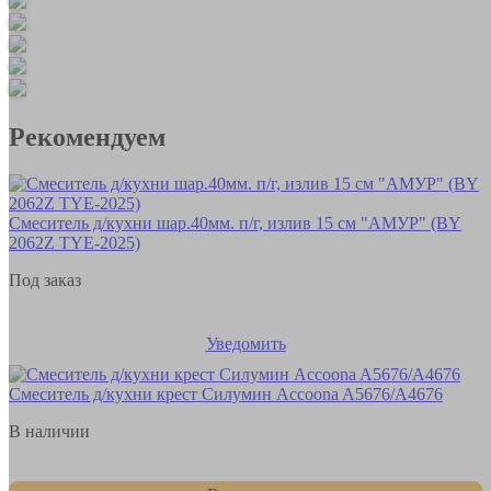
Рекомендуем
Смеситель д/кухни шар.40мм. п/г, излив 15 см "АМУР" (BY
2062Z TYE-2025)
Под заказ
Уведомить
Смеситель д/кухни крест Силумин Accoona A5676/А4676
В наличии