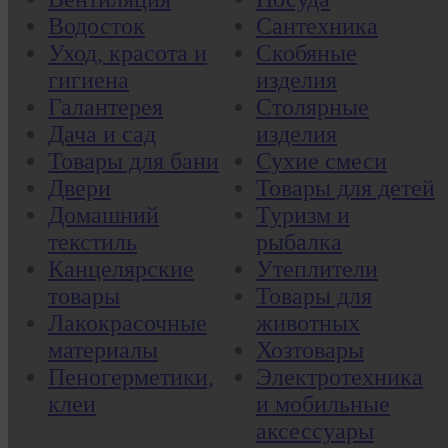
Водосток
Сантехника
Уход, красота и
Скобяные
гигиена
изделия
Галантерея
Столярные
Дача и сад
изделия
Товары для бани
Сухие смеси
Двери
Товары для детей
Домашний
Туризм и
текстиль
рыбалка
Канцелярские
Утеплители
товары
Товары для
Лакокрасочные
животных
материалы
Хозтовары
Пеногерметики,
Электротехника
клеи
и мобильные
аксессуары