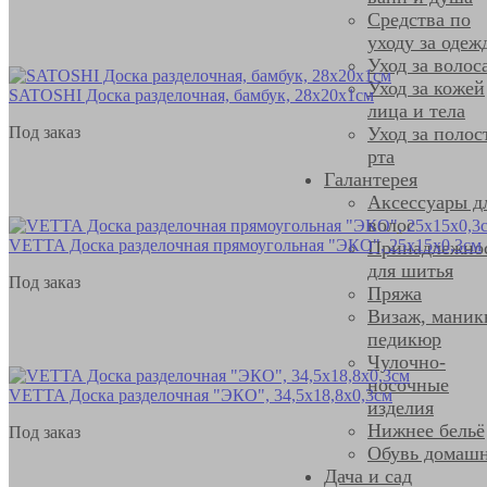
Средства по
уходу за одеж
Уход за волос
Уход за кожей
SATOSHI Доска разделочная, бамбук, 28х20х1см
лица и тела
Под заказ
Уход за полос
рта
Галантерея
Аксессуары д
волос
VETTA Доска разделочная прямоугольная "ЭКО", 25x15х0,3см
Принадлежно
для шитья
Под заказ
Пряжа
Визаж, маник
педикюр
Чулочно-
носочные
VETTA Доска разделочная "ЭКО", 34,5х18,8х0,3см
изделия
Нижнее бельё
Под заказ
Обувь домаш
Дача и сад