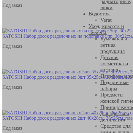
радиаторные,
Под заказ
люки
Водосток
Verat
Уход, красота и
гигиена
SATOSHI Набор досок разделочных на подставке 5пр, 30х22см,
Бумажная и
ватная
Под заказ
продукция
Детская
косметика и
гигиена
Парафармаце
SATOSHI Набор досок разделочных 3шт 35х25см, 30х20см, 20х
Подарочные
Под заказ
наборы
Предметы
женской гиги
Принадлежно
для бритья и
SATOSHI Набор досок разделочных 2шт 40х28см, 36х26см, пла
депиляции
Средства для
Под заказ
ванн и душа