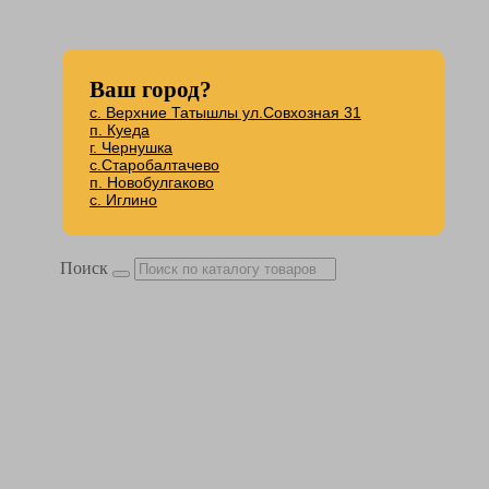
Ваш город?
с. Верхние Татышлы ул.Совхозная 31
п. Куеда
г. Чернушка
с.Старобалтачево
п. Новобулгаково
с. Иглино
Поиск