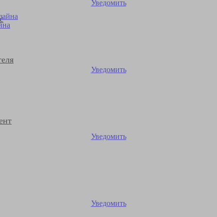
Уведомить
с
йна
теля
Уведомить
ент
Уведомить
Уведомить