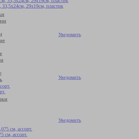
33,5х24см, 29х19см, пластик
ки
ани
и
Уведомить
ие
е
ни
е
Уведомить
ь
рт.
шки
Уведомить
 см, ассорт.