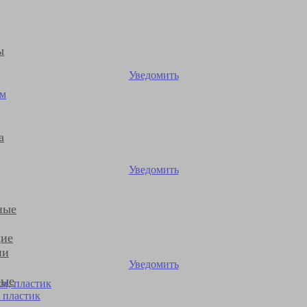
ы
Уведомить
а
Уведомить
ные
ие
ии
Уведомить
ные
 пластик