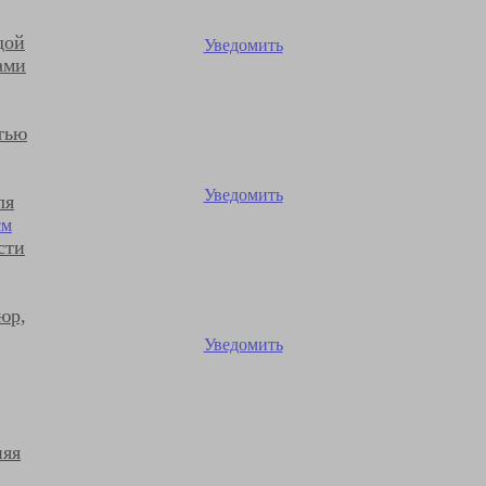
дой
Уведомить
ами
тью
Уведомить
ля
сти
юр,
Уведомить
няя