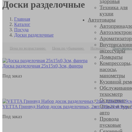
здоровья
Доски разделочные
Техника для
кухни
Главная
Автотовары
Каталог
Автопринадл
Посуда
Автоэлектрон
Доски разделочные
Ароматизато
Внутрисалон
Цена по возрастанию
Цена по убыванию
Название
Популярно
аксессуары
Домкраты
Компрессоры,
Доска разделочная 25x15x0,3см, фанера
насосы,
манометры
Под заказ
Кузовной рем
Обслуживани
техосмотр
Освещение
Отдых и тури
VETTA Гринвуд Набор досок разделочных, 2шт. (28х20х0.9см, 3
авто
Под заказ
Провода
пусковые
Сезонный