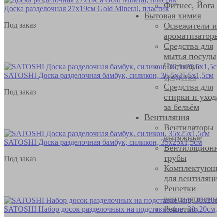
Фитнес, Йога
Доска разделочная 27x19см Gold Mineral, пластик
Бытовая химия
Под заказ
Освежители и
ароматизатор
Средства для
мытья посуды
Чистящие
SATOSHI Доска разделочная бамбук, силикон, 36,5х25,5х1,5см
средства
Средства для
Под заказ
стирки и уход
за бельём
Вентиляция
Вентиляторы
вытяжные
SATOSHI Доска разделочная бамбук, силикон, 35х25х1,5см
Вентиляцион
трубы
Под заказ
Комплектующ
для вентиляц
Решетки
вентиляцион
Решетки
SATOSHI Набор досок разделочных на подставке 4пр, 30х20см,