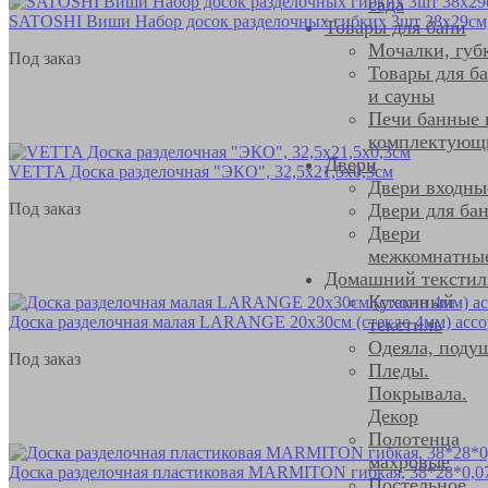
сада
SATOSHI Виши Набор досок разделочных гибких 3шт 38х29см, 
Товары для бани
Мочалки, губ
Под заказ
Товары для б
и сауны
Печи банные 
комплектующ
Двери
VETTA Доска разделочная "ЭКО", 32,5х21,5х0,3см
Двери входны
Под заказ
Двери для ба
Двери
межкомнатны
Домашний текстил
Кухонный
Доска разделочная малая LARANGE 20x30см (стекло 4мм) ассо
текстиль
Одеяла, поду
Под заказ
Пледы.
Покрывала.
Декор
Полотенца
махровые
Доска разделочная пластиковая MARMITON гибкая, 38*28*0,075
Постельное