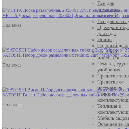
Все для
домашних
растений
VETTA Доска разделочная, 20x30x1,2см, полипропилен, 2 диза
Все для расса
Под заказ
Одежда и обу
для сада
Полив
Садовый деко
Садовый
SATOSHI Набор досок разделочных гибких 2шт "Мрамор" 35х2
инвентарь
Семена, грун
Под заказ
удобрения
Средства защ
Средства от
насекомых
Тачки и
SATOSHI Виган Набор досок разделочных гибких 3шт 38х29см,
комплектующ
Под заказ
Теплицы и
комплектующ
Мебель садов
Освещение дл