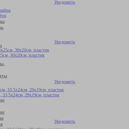
Уведомить
йна
ды
вь
Уведомить
р
5см, 30х20см, пластик
ты,
иты
Уведомить
 33,5х24см, 29х19см, пластик
ие
ие
ая
Уведомить
я