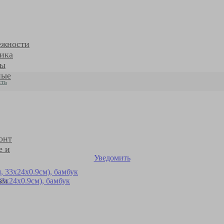
ежности
ика
ры
ные
сть
онт
е и
Уведомить
зм
3х24х0.9см), бамбук