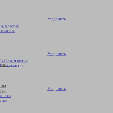
Уведомить
 пластик
Уведомить
втика
15см, пластик
ены
Уведомить
сти
стик