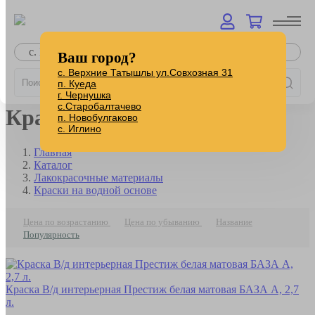
с. Верхние Татышлы
Ваш город?
с. Верхние Татышлы ул.Совхозная 31
п. Куеда
г. Чернушка
с.Старобалтачево
Краски на водной основе
п. Новобулгаково
с. Иглино
Главная
Каталог
Лакокрасочные материалы
Краски на водной основе
Цена по возрастанию
Цена по убыванию
Название
Популярность
Краска В/д интерьерная Престиж белая матовая БАЗА А, 2,7
л.