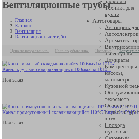
здоровья
Вентиляционные трубы
Техника для
кухни
Главная
Автотовары
Каталог
Автопринадл
Вентиляция
Автоэлектрон
Вентиляционные трубы
Ароматизато
Внутрисалон
Цена по возрастанию
Цена по убыванию
Название
Популярно
аксессуары
Домкраты
Компрессоры,
Канал круглый складывающийся 100ммх1м 1010-1
насосы,
манометры
Под заказ
Кузовной рем
Обслуживани
техосмотр
Освещение
Отдых и тури
Канал прямоугольный складывающийся 110* 55ммх1,5м 5015-1
авто
Под заказ
Провода
пусковые
Сезонный