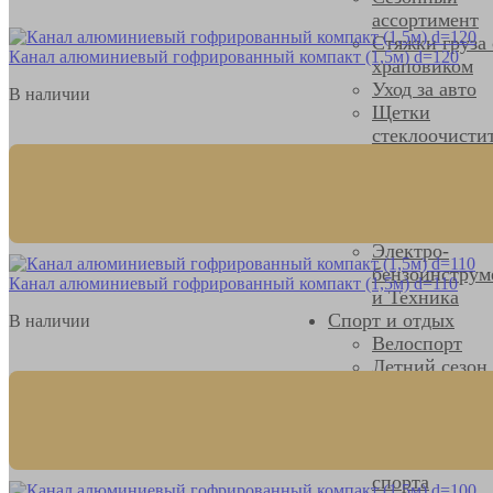
ассортимент
Стяжки груза 
Канал алюминиевый гофрированный компакт (1,5м) d=120
храповиком
Уход за авто
В наличии
Щетки
стеклоочисти
Инструменты
Ручной и
расходный
инструмент
Электро-
бензоинструм
Канал алюминиевый гофрированный компакт (1,5м) d=110
и Техника
Спорт и отдых
В наличии
Велоспорт
Летний сезон
Самокаты
Скейтборды,
Вейвборды
Зимние виды
спорта