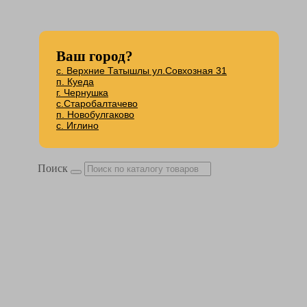
Ваш город?
с. Верхние Татышлы ул.Совхозная 31
п. Куеда
г. Чернушка
с.Старобалтачево
п. Новобулгаково
с. Иглино
Поиск