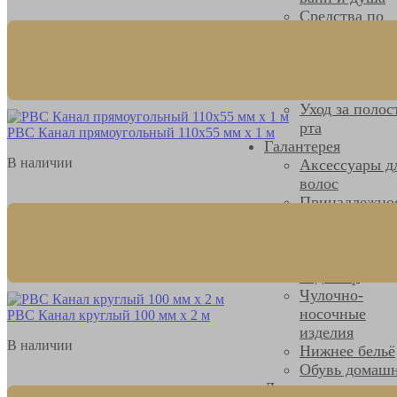
Средства по
уходу за одеж
Уход за волос
Уход за кожей
лица и тела
Уход за полос
рта
РВС Канал прямоугольный 110х55 мм х 1 м
Галантерея
В наличии
Аксессуары д
волос
Принадлежно
для шитья
Пряжа
Визаж, маник
педикюр
Чулочно-
носочные
РВС Канал круглый 100 мм х 2 м
изделия
В наличии
Нижнее бельё
Обувь домаш
Дача и сад