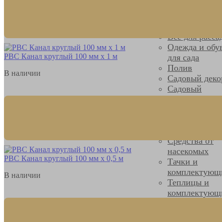
Все для
домашних
растений
Все для расса
Одежда и обу
РВС Канал круглый 100 мм х 1 м
для сада
Полив
В наличии
Садовый деко
Садовый
инвентарь
Семена, грун
удобрения
Средства защ
Средства от
насекомых
РВС Канал круглый 100 мм х 0,5 м
Тачки и
комплектующ
В наличии
Теплицы и
комплектующ
Мебель садов
Освещение дл