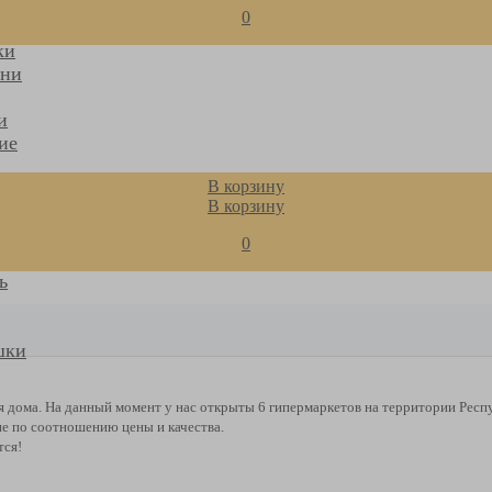
0
ки
ани
и
ие
В корзину
е
В корзину
ни
0
е
ь
шки
ля дома. На данный момент у нас открыты 6 гипермаркетов на территории Респ
е по соотношению цены и качества.
тся!