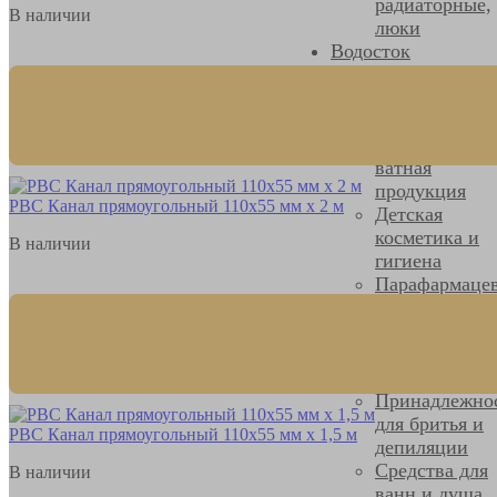
радиаторные,
В наличии
люки
Водосток
Verat
Уход, красота и
гигиена
Бумажная и
ватная
продукция
РВС Канал прямоугольный 110х55 мм х 2 м
Детская
косметика и
В наличии
гигиена
Парафармаце
Подарочные
наборы
Предметы
женской гиги
Принадлежно
для бритья и
РВС Канал прямоугольный 110х55 мм х 1,5 м
депиляции
Средства для
В наличии
ванн и душа