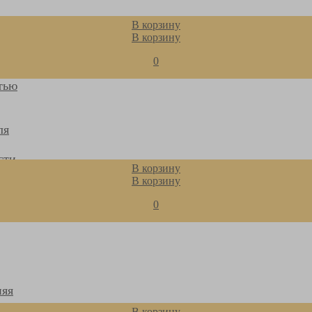
В корзину
дой
В корзину
ами
0
тью
ля
сти
В корзину
В корзину
юр,
0
няя
В корзину