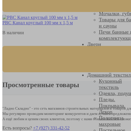
сада
Товары для бани
Мочалки, губ
Товары для б
РВС Канал круглый 100 мм х 1,5 м
и сауны
Печи банные 
В наличии
комплектующ
Двери
Двери входны
Двери для ба
Двери
межкомнатны
Домашний текстил
Кухонный
Просмотренные товары
текстиль
Одеяла, поду
Пледы.
Покрывала.
"Ладно Складно" - это сеть магазинов строительных материалов и товаров д
Декор
Мы регулярно проводим мониторинг конкурентов и даем лучшее предложени
Полотенца
А ещё любим и ценим своих клиентов, поэтому с нами обязательно всё сложи
махровые
Есть вопросы?
+7 (927) 331-42-52
Постельное