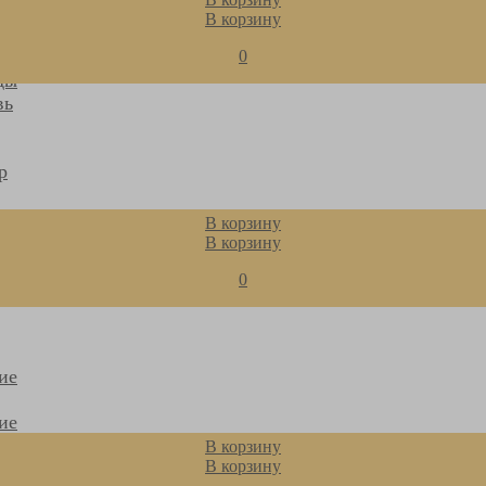
В корзину
0
ды
вь
р
В корзину
ты,
В корзину
0
иты
ие
ие
ая
В корзину
В корзину
я