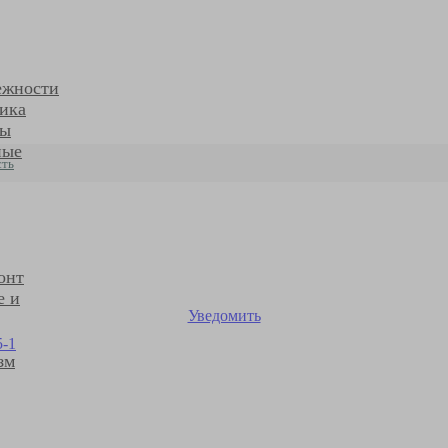
ежности
ика
ры
ные
сть
онт
е и
Уведомить
зм