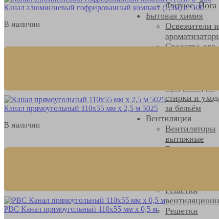
Фитнес, Йога
Канал алюминиевый гофрированный компакт (1,5м) d=100
Бытовая химия
В наличии
Освежители и
ароматизатор
Средства для
мытья посуды
Чистящие
средства
Средства для
стирки и уход
за бельём
Канал прямоугольный 110х55 мм х 2,5 м 5025
Вентиляция
В наличии
Вентиляторы
вытяжные
Вентиляцион
трубы
Комплектующ
для вентиляц
Решетки
вентиляцион
РВС Канал прямоугольный 110х55 мм х 0,5 м
Решетки