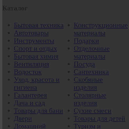
Каталог
Бытовая техника
Конструкционные
Автотовары
материалы
Инструменты
Подарки
Спорт и отдых
Отделочные
Бытовая химия
материалы
Вентиляция
Посуда
Водосток
Сантехника
Уход, красота и
Скобяные
гигиена
изделия
Галантерея
Столярные
Дача и сад
изделия
Товары для бани
Сухие смеси
Двери
Товары для детей
Домашний
Туризм и