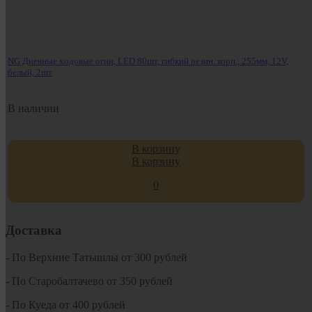
NG Дневные ходовые огни, LED 80шт, гибкий резин. корп., 255мм, 12V,
белый, 2шт
В наличии
В корзину
В корзину
0
Доставка
- По Верхние Татышлы от 300 рублей
- По Старобалтачево от 350 рублей
- По Куеда от 400 рублей