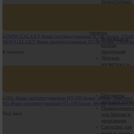
радиаторные,
люки
Водосток
Verat
Уход, красота и
гигиена
Бумажная и
NEW GALAXY Фары противотуманные HT-86 белые, 155х65мм
ватная
продукция
В наличии
Детская
косметика и
гигиена
Парафармаце
Подарочные
наборы
Предметы
женской гиги
NG Фары противотуманные HT-199 белые, d80мм, комплект 2 
Принадлежно
Под заказ
для бритья и
депиляции
Средства для
ванн и душа