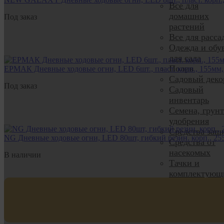
Все для
домашних
Под заказ
растений
Все для расса
Одежда и обу
для сада
Полив
ЕРМАК Дневные ходовые огни, LED 6шт., пласт. корп., 155мм, 
Садовый деко
Под заказ
Садовый
инвентарь
Семена, грун
удобрения
Средства защ
NG Дневные ходовые огни, LED 80шт, гибкий резин. корп., 25
Средства от
насекомых
В наличии
Тачки и
комплектующ
Теплицы и
комплектующ
Мебель садов
Освещение дл