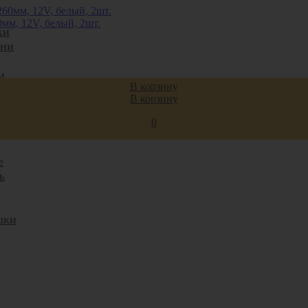
мм, 12V, белый, 2шт.
ки
ани
и
В корзину
ие
В корзину
е
0
ни
е
ь
шки