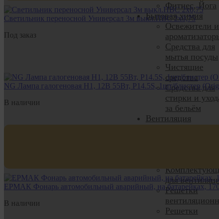
Фитнес, Йога
Бытовая химия
Светильник переносной Универсал 3м выкл.ПВС 2х0,75
Освежители и
Под заказ
ароматизатор
Средства для
мытья посуды
Чистящие
средства
NG Лампа галогеновая H1, 12В 55Вт, P14.5S, 1шт/блистер (Origi
Средства для
стирки и уход
В наличии
за бельём
Вентиляция
Вентиляторы
вытяжные
Вентиляцион
трубы
Комплектующ
для вентиляц
ЕРМАК Фонарь автомобильный аварийный, на батарейках, 17
Решетки
вентиляцион
В наличии
Решетки