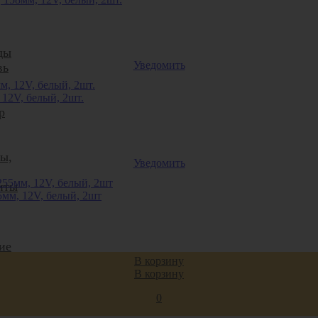
ды
Уведомить
вь
12V, белый, 2шт.
р
ты,
Уведомить
иты
5мм, 12V, белый, 2шт
ие
В корзину
В корзину
ие
ая
0
я