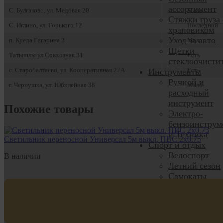
ассортимент
С. Булгаково, ул. Медовая 20
Мало
Стяжки груза 
С. Иглино, ул. Горького 12
Последний
храповиком
Уход за авто
п. Куеда Гагарина 3
Мало
Щетки
Татышлы ул.Совхозная 31
Есть
стеклоочисти
с. Старобалтаево, ул. Кооперативная 27А
Есть
Инструменты
Ручной и
г. Чернушка, ул. Юбилейная 38
Мало
расходный
инструмент
Похожие товары
Электро-
бензоинструм
и Техника
Светильник переносной Универсал 5м выкл. ПВС 2х0.75
Спорт и отдых
Велоспорт
В наличии
Летний сезон
Самокаты
Скейтборды,
Вейвборды
Зимние виды
спорта