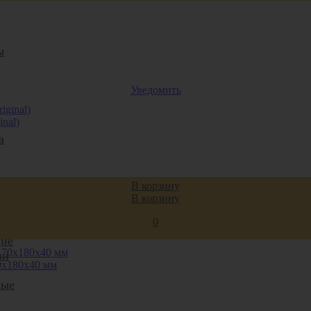
ы
Уведомить
nal)
а
В корзину
В корзину
ные
0
ие
ии
0x180x40 мм
ные