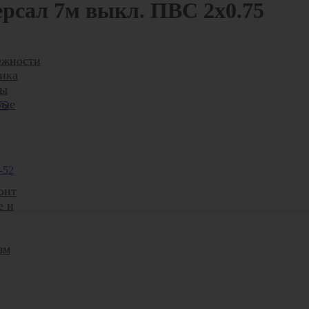
рсал 7м выкл. ПВС 2х0.75
ежности
ика
ры
ные
-52
онт
е и
зм