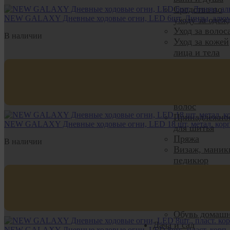
Средства по
NEW GALAXY Дневные ходовые огни, LED 6шт, Линзы, алюм. 
уходу за одеж
Уход за волос
В наличии
Уход за кожей
лица и тела
Уход за полос
рта
Галантерея
Аксессуары д
волос
Принадлежно
NEW GALAXY Дневные ходовые огни, LED 18 шт, метал. корп.
для шитья
Пряжа
В наличии
Визаж, маник
педикюр
Чулочно-
носочные
изделия
Нижнее бельё
Обувь домаш
Дача и сад
NEW GALAXY Дневные ходовые огни, LED 8шт., пласт. корп., 