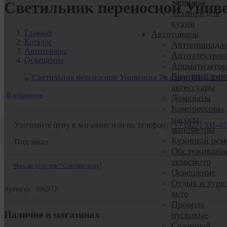
здоровья
Светильник переносной Униве
Техника для
кухни
Главная
Автотовары
Каталог
Автопринадл
Автотовары
Автоэлектрон
Освещение
Ароматизато
Внутрисалон
аксессуары
В избранное
Домкраты
Компрессоры,
насосы,
Уточняйте цену в магазине или по телефону:
+7 (927) 331-42
манометры
Кузовной рем
Под заказ
Обслуживани
техосмотр
Нашли дешевле? Снизим цену!
Освещение
Отдых и тури
Артикул: .096972
авто
Провода
Наличие в магазинах
пусковые
Сезонный