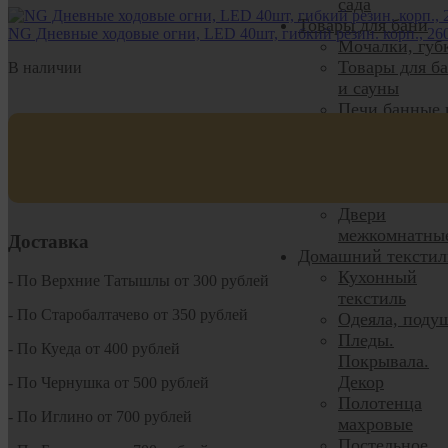
сада
Товары для бани
NG Дневные ходовые огни, LED 40шт, гибкий резин. корп., 260
Мочалки, губ
Товары для б
В наличии
и сауны
Печи банные 
комплектующ
Двери
Двери входны
Двери для ба
Двери
межкомнатны
Доставка
Домашний текстил
Кухонный
- По Верхние Татышлы от 300 рублей
текстиль
- По Старобалтачево от 350 рублей
Одеяла, поду
Пледы.
- По Куеда от 400 рублей
Покрывала.
Декор
- По Чернушка от 500 рублей
Полотенца
- По Иглино от 700 рублей
махровые
Постельное