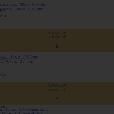
корп., 130мм, 12V, 2шт
дой
ами
тью
В корзину
В корзину
0
ля
сти
, 192 мм, 12V, 2шт
юр,
В корзину
В корзину
0
няя
158мм, 12V, белый, 2шт.