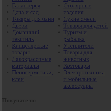
Галантерея
Столярные
Дача и сад
изделия
Товары для бани
Сухие смеси
Двери
Товары для детей
Домашний
Туризм и
текстиль
рыбалка
Канцелярские
Утеплители
товары
Товары для
Лакокрасочные
животных
материалы
Хозтовары
Пеногерметики,
Электротехника
клеи
и мобильные
аксессуары
Покупателю