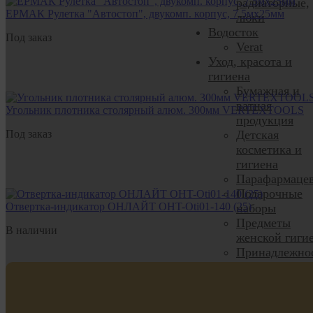
радиаторные,
ЕРМАК Рулетка "Автостоп", двукомп. корпус, 7,5мх25мм
люки
Водосток
Под заказ
Verat
Уход, красота и
гигиена
Бумажная и
ватная
Угольник плотника столярный алюм. 300мм VERTEXTOOLS
продукция
Под заказ
Детская
косметика и
гигиена
Парафармаце
Подарочные
Отвертка-индикатор ОНЛАЙТ OHT-Oti01-140 (25)
наборы
Предметы
В наличии
женской гиги
Принадлежно
для бритья и
депиляции
Средства для
ванн и душа