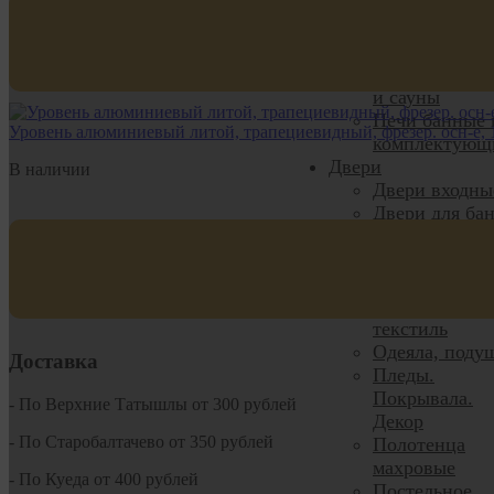
сада
Товары для бани
Мочалки, губ
Товары для б
и сауны
Печи банные 
Уровень алюминиевый литой, трапециевидный, фрезер. осн-е, 1а
комплектующ
Двери
В наличии
Двери входны
Двери для ба
Двери
межкомнатны
Домашний текстил
Кухонный
текстиль
Одеяла, поду
Доставка
Пледы.
Покрывала.
- По Верхние Татышлы от 300 рублей
Декор
- По Старобалтачево от 350 рублей
Полотенца
махровые
- По Куеда от 400 рублей
Постельное