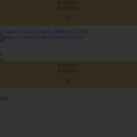
В корзину
В корзину
ки
0
ани
и
крил.+ 1 зерк. глазок, 600мм (17-5-001)
ие
е
ни
В корзину
В корзину
е
ь
0
шки