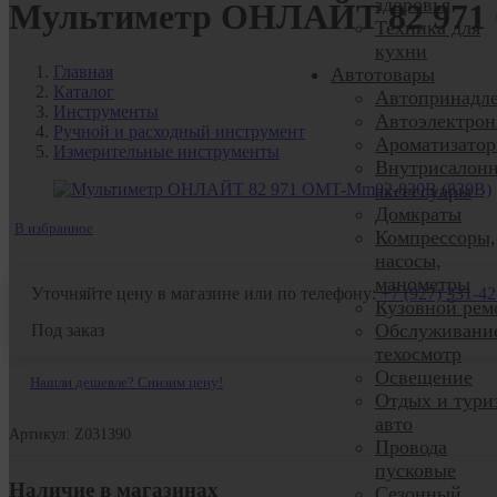
здоровья
Мультиметр ОНЛАЙТ 82 971 
Техника для
кухни
Главная
Автотовары
Каталог
Автопринадл
Инструменты
Автоэлектрон
Ручной и расходный инструмент
Ароматизато
Измерительные инструменты
Внутрисалон
аксессуары
Домкраты
В избранное
Компрессоры,
насосы,
манометры
Уточняйте цену в магазине или по телефону:
+7 (927) 331-42
Кузовной рем
Обслуживани
Под заказ
техосмотр
Освещение
Нашли дешевле? Снизим цену!
Отдых и тури
авто
Артикул: Z031390
Провода
пусковые
Наличие в магазинах
Сезонный