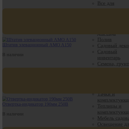
Все для
домашних
растений
Все для расса
Одежда и обу
для сада
Полив
Штатив элевационный AMO A150
Садовый деко
Садовый
В наличии
инвентарь
Семена, грун
удобрения
Средства защ
Средства от
насекомых
Тачки и
комплектующ
Отвертка-индикатор 190мм 250В
Теплицы и
комплектующ
В наличии
Мебель садов
Освещение дл