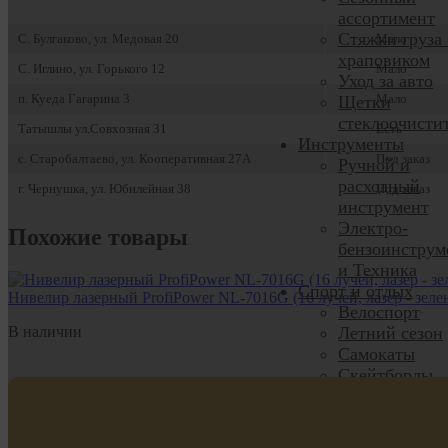
ассортимент
Стяжки груза 
С. Булгаково, ул. Медовая 20
Мало
храповиком
С. Иглино, ул. Горького 12
Мало
Уход за авто
п. Куеда Гагарина 3
Мало
Щетки
стеклоочисти
Татышлы ул.Совхозная 31
Есть
Инструменты
с. Старобалтаево, ул. Кооперативная 27А
Под заказ
Ручной и
расходный
г. Чернушка, ул. Юбилейная 38
Под заказ
инструмент
Электро-
Похожие товары
бензоинструм
и Техника
Спорт и отдых
Нивелир лазерный ProfiPower NL-7016G (16 лучей, лазер - зелены
Велоспорт
В наличии
Летний сезон
Самокаты
Скейтборды,
Вейвборды
Зимние виды
спорта