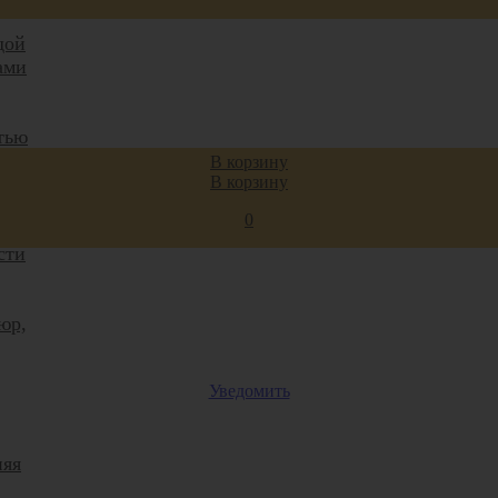
дой
ами
тью
В корзину
В корзину
ля
0
сти
юр,
Уведомить
няя