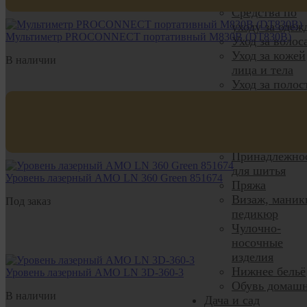
Средства по
уходу за одеж
Мультиметр PROCONNECT портативный M830B (DT830B)
Уход за волос
Уход за кожей
В наличии
лица и тела
Уход за полос
рта
Галантерея
Аксессуары д
волос
Принадлежно
для шитья
Уровень лазерный AMO LN 360 Green 851674
Пряжа
Визаж, маник
Под заказ
педикюр
Чулочно-
носочные
изделия
Нижнее бельё
Уровень лазерный AMO LN 3D-360-3
Обувь домаш
В наличии
Дача и сад