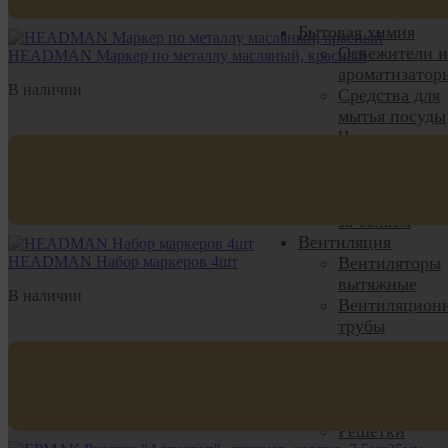
Фитнес, Йога
Бытовая химия
Освежители и
HEADMAN Маркер по металлу масляный, красный
ароматизатор
В наличии
Средства для
мытья посуды
Чистящие
средства
Средства для
стирки и уход
за бельём
Вентиляция
HEADMAN Набор маркеров 4шт
Вентиляторы
вытяжные
В наличии
Вентиляцион
трубы
Комплектующ
для вентиляц
Решетки
вентиляцион
Решетки