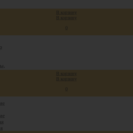
В корзину
В корзину
ды
0
вь
р
ты,
В корзину
иты
В корзину
0
ие
ие
ая
я