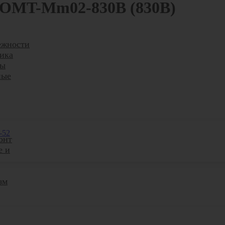
OMT-Mm02-830B (830B)
ежности
ика
ры
ные
-52
онт
е и
зм