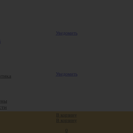
Уведомить
Уведомить
втика
ены
сти
В корзину
В корзину
0