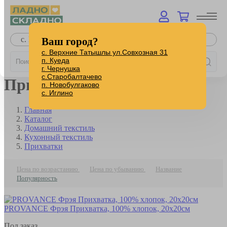
с. Верхние Татышлы
Ваш город?
с. Верхние Татышлы ул.Совхозная 31
п. Куеда
г. Чернушка
с.Старобалтачево
Прихватки
п. Новобулгаково
с. Иглино
Главная
Каталог
Домашний текстиль
Кухонный текстиль
Прихватки
Цена по возрастанию
Цена по убыванию
Название
Популярность
PROVANCE Фрэя Прихватка, 100% хлопок, 20х20см
Под заказ