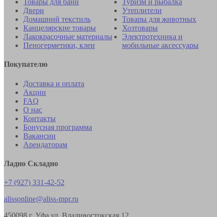
Товары для бани
Туризм и рыбалка
Двери
Утеплители
Домашний текстиль
Товары для животных
Канцелярские товары
Хозтовары
Лакокрасочные материалы
Электротехника и
Пеногерметики, клеи
мобильные аксессуары
Покупателю
Доставка и оплата
Акции
FAQ
О нас
Контакты
Бонусная программа
Вакансии
Арендаторам
Ладно Складно
+7 (927) 331-42-52
alissonline@aliss-mpr.ru
450098
г. Уфа
ул. Владивостокская 12