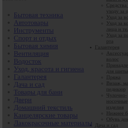
Средства
уходу за 
Бытовая техника
Уход за в
Автотовары
Уход за к
лица и те
Инструменты
Уход за п
Спорт и отдых
рта
Бытовая химия
Галантерея
Вентиляция
Аксессуа
волос
Водосток
Принадле
Уход, красота и гигиена
для шить
Галантерея
Пряжа
Визаж, м
Дача и сад
педикюр
Товары для бани
Чулочно-
Двери
носочные
Домашний текстиль
изделия
Нижнее б
Канцелярские товары
Обувь до
Лакокрасочные материалы
Дача и сад