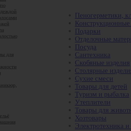
 по
одеждой
Пеногерметики, к
олосами
Конструкционные
ожей
ла
Подарки
олостью
Отделочные мате
Посуда
Сантехника
ры для
Скобяные изделия
жности
Столярные издели
я
Сухие смеси
аникюр,
Товары для детей
Туризм и рыбалка
Утеплители
Товары для живот
ельё
Хозтовары
машняя
Электротехника и