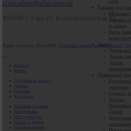
сада
alissonline@aliss-mpr.ru
Товары для ба
Мочалки,
450098
г. Уфа
ул. Владивостокская 12
Товары д
и сауны
Печи бан
комплек
Двери
Ладно Складно, 2014-2026 |
Политика конфиденциальности
|
По
Двери вх
Двери дл
Двери
Каталог
межкомн
Меню
Домашний тек
Доставка и оплата
Кухонны
Акции
текстиль
Отзывы
Одеяла, 
Контакты
Пледы.
Покрывал
Бытовая техника
Декор
Автотовары
Инструменты
Полотенц
Спорт и отдых
махровые
Бытовая химия
Постельн