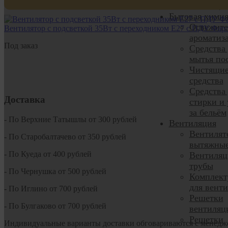
Фитнес, 
Бытовая хими
Освежите
Вентилятор с подсветкой 35Вт с переходником Е27 с ПДУ Фар
ароматиз
Под заказ
Средства
мытья по
Чистящи
средства
Средства
Доставка
стирки и 
за бельём
- По Верхние Татышлы от 300 рублей
Вентиляция
Вентилят
- По Старобалтачево от 350 рублей
вытяжны
- По Куеда от 400 рублей
Вентиля
трубы
- По Чернушка от 500 рублей
Комплек
для вент
- По Иглино от 700 рублей
Решетки
- По Булгаково от 700 рублей
вентиляц
Решетки
Индивидуальные варианты доставки обговариваются с менедж