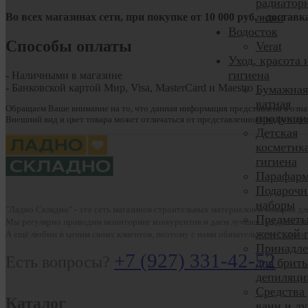
радиатор
люки
Во всех магазинах сети, при покупке от
10
000 руб.
- доставк
Водосток
Способы оплаты
Verat
Уход, красота 
гигиена
- Наличными в магазине
- Банковской картой Мир, Visa, MasterCard и Maestro
Бумажная
ватная
Обращаем Ваше внимание на то, что данная информация представлена в озна
продукци
Внешний вид и цвет товара может отличаться от представленного на фотогра
Детская
косметик
гигиена
Парафарм
Подарочн
наборы
"Ладно Складно" - это сеть магазинов строительных материалов и товаров д
Предмет
Мы регулярно проводим мониторинг конкурентов и даем лучшее предложени
женской 
А ещё любим и ценим своих клиентов, поэтому с нами обязательно всё сложи
Принадле
+7 (927) 331-42-52
Есть вопросы?
для брить
депиляци
Средства
Каталог
ванн и д