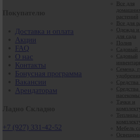
Все для
домашни
Покупателю
растений
Все для р
Одежда и
Доставка и оплата
для сада
Акции
Полив
FAQ
Садовый 
О нас
Садовый
инвентар
Контакты
Семена, г
Бонусная программа
удобрени
Вакансии
Средства
Средства 
Арендаторам
насекомы
Тачки и
Ладно Складно
комплек
Теплицы 
комплек
+7 (927) 331-42-52
Мебель с
Освещени