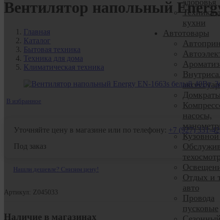
здоровья
Вентилятор напольный Energy
Техника 
кухни
Главная
Автотовары
Каталог
Автоприн
Бытовая техника
Автоэлек
Техника для дома
Ароматиз
Климатическая техника
Внутриса
аксессуа
Домкрат
В избранное
Компресс
насосы,
манометр
Уточняйте цену в магазине или по телефону:
+7 (927) 331-42
Кузовной
Обслужив
Под заказ
техосмот
Освещен
Нашли дешевле? Снизим цену!
Отдых и 
авто
Артикул: Z045033
Провода
пусковые
Наличие в магазинах
Сезонны