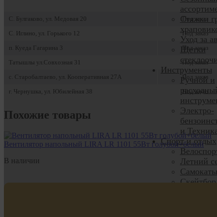
ассортим
Стяжки гр
С. Булгаково, ул. Медовая 20
Под заказ
храповик
С. Иглино, ул. Горького 12
Под заказ
Уход за а
п. Куеда Гагарина 3
Под заказ
Щетки
стеклооч
Татышлы ул.Совхозная 31
Под заказ
Инструменты
с. Старобалтаево, ул. Кооперативная 27А
Под заказ
Ручной и
расходны
г. Чернушка, ул. Юбилейная 38
Под заказ
инструме
Электро-
Похожие товары
бензоинс
и Техник
Спорт и отдых
Вентилятор напольный LIRA LR 1101 55Вт голубой+белый
Велоспор
В наличии
Летний с
Самокат
Скейтбор
Вейвбор
Зимние в
спорта