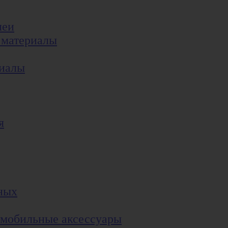
леи
 материалы
риалы
я
ных
 мобильные аксессуары