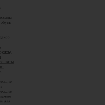
х
ассады
 обувь
декор
ь
рунты,
я
 защиты
от
х
тующие
и
тующие
адовая
е для