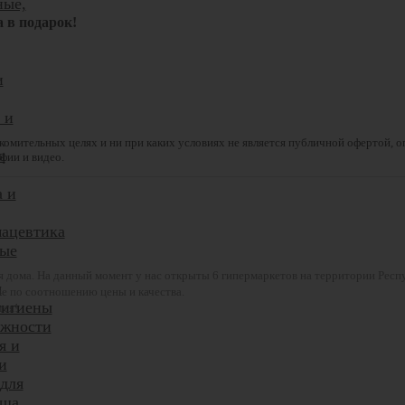
ные,
а в подарок!
и
 и
комительных целях и ни при каких условиях не является публичной офертой, 
я
фии и видео.
а и
ацевтика
ые
ля дома. На данный момент у нас открыты 6 гипермаркетов на территории Респ
ы
е по соотношению цены и качества.
гигиены
тся!
жности
я и
и
 для
уша