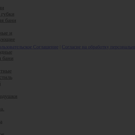
ни
 губки
ля бани
ные и
тующие
льзовательское Соглашение
|
Согласие на обработку персональ
одные
я бани
атные
стиль
й
подушки
а.
а
ое