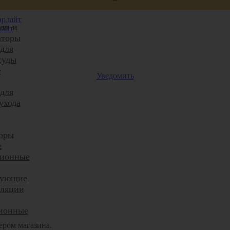
Йога
я
ли и
лайт
аторы
 для
суды
е
Уведомить
 для
ухода
оры
е
ционные
тующие
иляции
ионные
ером магазина.