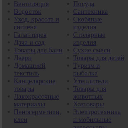
Вентиляция
Посуда
Водосток
Сантехника
Уход, красота и
Скобяные
гигиена
изделия
Галантерея
Столярные
Дача и сад
изделия
Товары для бани
Сухие смеси
Двери
Товары для детей
Домашний
Туризм и
текстиль
рыбалка
Канцелярские
Утеплители
товары
Товары для
Лакокрасочные
животных
материалы
Хозтовары
Пеногерметики,
Электротехника
клеи
и мобильные
аксессуары