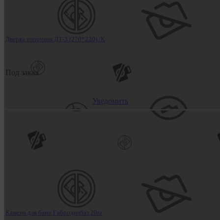
Дверка топочная ДТ-3 (270*220) /К
Под заказ
Уведомить
Камень для бани Габродиабаз 20кг