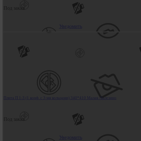
Под заказ
Уведомить
Плита П 1-3 (1 конф. с 3-мя кольцами) 340*410 Малая /Балезино
Под заказ
Уведомить