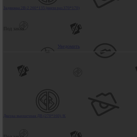
Задвижка 2В-2 260*135 (внеш.раз.370*170)
Под заказ
Уведомить
Дверка вьюшечная ДВ (270*160) /К
Под заказ