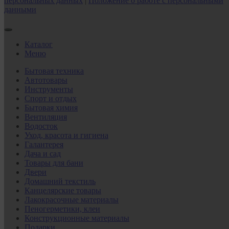
персональных данных
|
Положение о работе с персональными
данными
Каталог
Меню
Бытовая техника
Автотовары
Инструменты
Спорт и отдых
Бытовая химия
Вентиляция
Водосток
Уход, красота и гигиена
Галантерея
Дача и сад
Товары для бани
Двери
Домашний текстиль
Канцелярские товары
Лакокрасочные материалы
Пеногерметики, клеи
Конструкционные материалы
Подарки