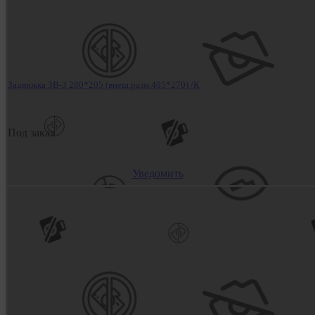
Задвижка ЗВ-3 280*205 (внеш.разм.405*270) /К
Под заказ
Уведомить