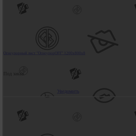
Огнеупорный лист "ОгнеупорOFF" 1200x800x8
Под заказ
Уведомить