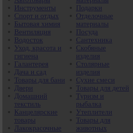
Инструменты
Подарки
Спорт и отдых
Отделочные
Бытовая химия
материалы
Вентиляция
Посуда
Водосток
Сантехника
Уход, красота и
Скобяные
гигиена
изделия
Галантерея
Столярные
Дача и сад
изделия
Товары для бани
Сухие смеси
Двери
Товары для детей
Домашний
Туризм и
текстиль
рыбалка
Канцелярские
Утеплители
товары
Товары для
Лакокрасочные
животных