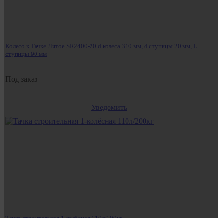
Колесо к Тачке Литое SR2400-20 d колеса 310 мм, d ступицы 20 мм, L
ступицы 90 мм
Под заказ
Уведомить
Тачка строительная 1-колёсная 110л/200кг