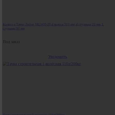
Колесо к Тачке Литое SR2400-20 d колеса 310 мм, d ступицы 20 мм, L
ступицы 90 мм
Под заказ
Уведомить
Тачка строительная 1-колёсная 110л/200кг