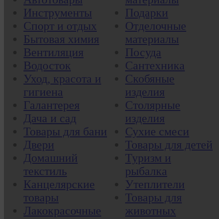
Инструменты
Подарки
Спорт и отдых
Отделочные
Бытовая химия
материалы
Вентиляция
Посуда
Водосток
Сантехника
Уход, красота и
Скобяные
гигиена
изделия
Галантерея
Столярные
Дача и сад
изделия
Товары для бани
Сухие смеси
Двери
Товары для детей
Домашний
Туризм и
текстиль
рыбалка
Канцелярские
Утеплители
товары
Товары для
Лакокрасочные
животных