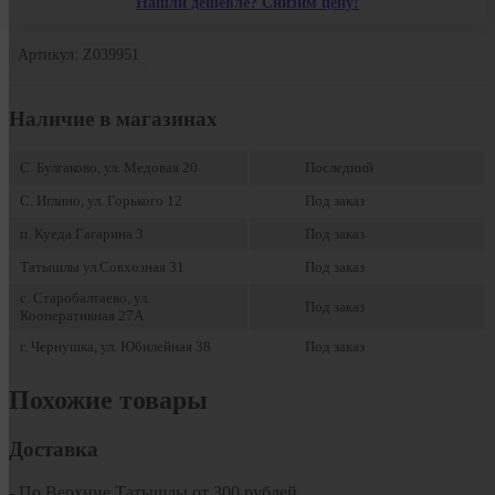
Нашли дешевле? Снизим цену!
Артикул: Z039951
Наличие в магазинах
С. Булгаково, ул. Медовая 20
Последний
С. Иглино, ул. Горького 12
Под заказ
п. Куеда Гагарина 3
Под заказ
Татышлы ул.Совхозная 31
Под заказ
с. Старобалтаево, ул.
Под заказ
Кооперативная 27А
г. Чернушка, ул. Юбилейная 38
Под заказ
Похожие товары
Доставка
- По Верхние Татышлы от 300 рублей