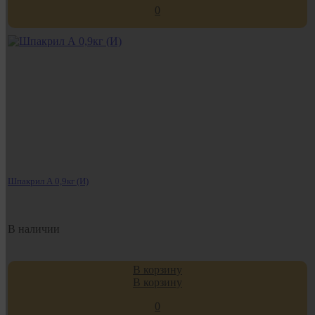
0
Шпакрил А 0,9кг (И)
В наличии
В корзину
В корзину
0