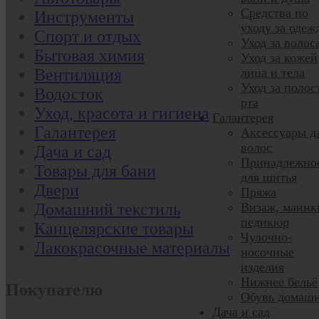
Средства по
Инструменты
уходу за одеж
Спорт и отдых
Уход за волос
Бытовая химия
Уход за кожей
лица и тела
Вентиляция
Уход за полос
Водосток
рта
Уход, красота и гигиена
Галантерея
Галантерея
Аксессуары д
волос
Дача и сад
Принадлежно
Товары для бани
для шитья
Двери
Пряжа
Визаж, маник
Домашний текстиль
педикюр
Канцелярские товары
Чулочно-
Лакокрасочные материалы
носочные
изделия
Нижнее бельё
Покупателю
Обувь домаш
Дача и сад