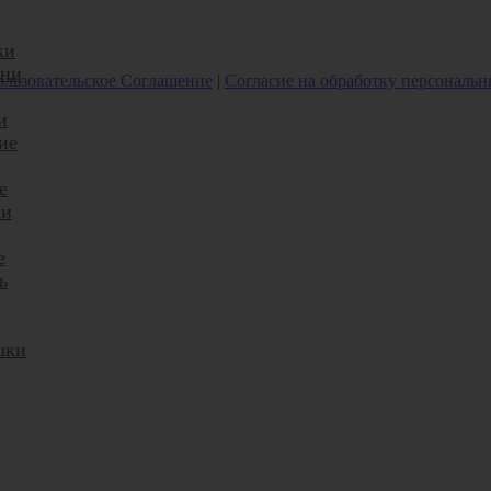
ки
ани
льзовательское Соглашение
|
Согласие на обработку персональ
и
ие
е
ни
е
ь
шки