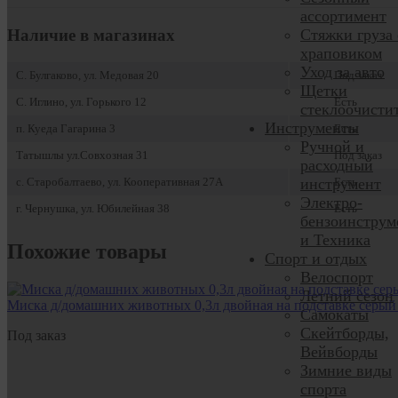
ассортимент
Наличие в магазинах
Стяжки груза 
храповиком
Уход за авто
С. Булгаково, ул. Медовая 20
Под заказ
Щетки
С. Иглино, ул. Горького 12
Есть
стеклоочисти
Инструменты
п. Куеда Гагарина 3
Есть
Ручной и
Татышлы ул.Совхозная 31
Под заказ
расходный
с. Старобалтаево, ул. Кооперативная 27А
Есть
инструмент
Электро-
г. Чернушка, ул. Юбилейная 38
Есть
бензоинструм
и Техника
Похожие товары
Спорт и отдых
Велоспорт
Летний сезон
Миска д/домашних животных 0,3л двойная на подставке серы
Самокаты
Скейтборды,
Под заказ
Вейвборды
Зимние виды
спорта