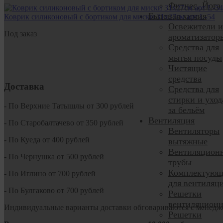
Фитнес, Йога
Бытовая химия
Коврик силиконовый с бортиком для миски 31х27см арт L-54
Освежители и
Под заказ
ароматизатор
Средства для
мытья посуды
Чистящие
средства
Доставка
Средства для
стирки и уход
- По Верхние Татышлы от 300 рублей
за бельём
Вентиляция
- По Старобалтачево от 350 рублей
Вентиляторы
- По Куеда от 400 рублей
вытяжные
Вентиляцион
- По Чернушка от 500 рублей
трубы
Комплектующ
- По Иглино от 700 рублей
для вентиляц
- По Булгаково от 700 рублей
Решетки
вентиляцион
Индивидуальные варианты доставки обговариваются с менедж
Решетки