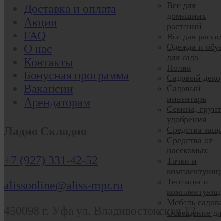
Все для
Доставка и оплата
домашних
Акции
растений
FAQ
Все для расса
Одежда и обу
О нас
для сада
Контакты
Полив
Бонусная программа
Садовый деко
Вакансии
Садовый
инвентарь
Арендаторам
Семена, грун
удобрения
Ладно Складно
Средства защ
Средства от
насекомых
+7 (927) 331-42-52
Тачки и
комплектующ
Теплицы и
alissonline@aliss-mpr.ru
комплектующ
Мебель садов
450098
г. Уфа
ул. Владивостокская 12
Освещение дл