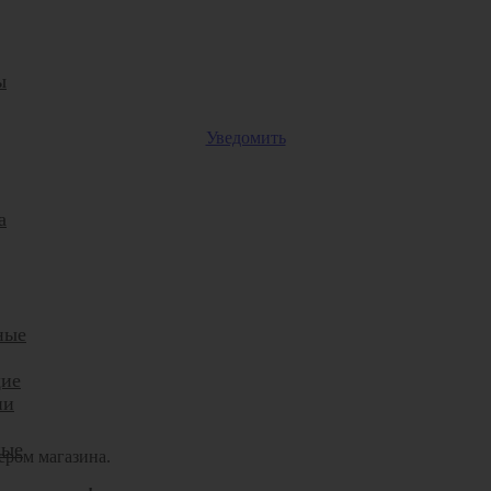
ы
Уведомить
а
ные
ие
ии
ные
ером магазина.