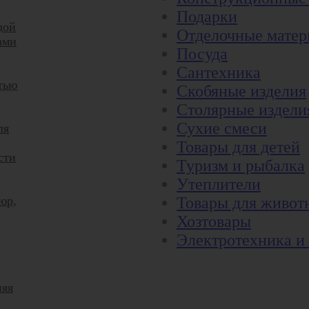
Подарки
дой
Отделочные мате
ами
Посуда
Сантехника
тью
Скобяные изделия
Столярные издели
Сухие смеси
ля
Товары для детей
сти
Туризм и рыбалка
Утеплители
юр,
Товары для живот
Хозтовары
Электротехника и
няя