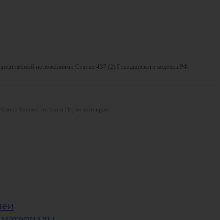
определяемой положениями Статьи 437 (2) Гражданского кодекса РФ.
ублики Башкортостан и Пермского края.
леи
 материалы