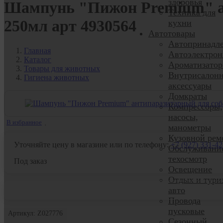
здоровья
Шампунь "Пижон Premium" ан
Техника для
250мл арт 4930564
кухни
Автотовары
Автопринадл
Главная
Автоэлектрон
Каталог
Ароматизато
Товары для животных
Внутрисалон
Гигиена животных
аксессуары
Домкраты
Компрессоры,
насосы,
В избранное
манометры
Кузовной рем
Уточняйте цену в магазине или по телефону:
+7 (927) 331-42
Обслуживани
техосмотр
Под заказ
Освещение
Отдых и тури
авто
Провода
пусковые
Артикул: Z027776
Сезонный