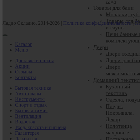
сада
Товары для бани
Мочалки, губ
Товары для б
Ладно Складно, 2014-2026 |
Политика конфиденциальности
|
По
и сауны
Печи банные 
комплектующ
Каталог
Двери
Меню
Двери входны
Двери для ба
Доставка и оплата
Акции
Двери
Отзывы
межкомнатны
Контакты
Домашний текстил
Кухонный
Бытовая техника
текстиль
Автотовары
Инструменты
Одеяла, поду
Спорт и отдых
Пледы.
Бытовая химия
Покрывала.
Вентиляция
Декор
Водосток
Полотенца
Уход, красота и гигиена
махровые
Галантерея
Дача и сад
Постельное