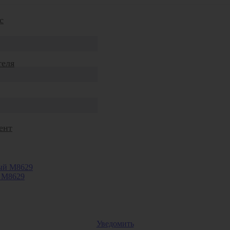
с
теля
ент
й М8629
Уведомить