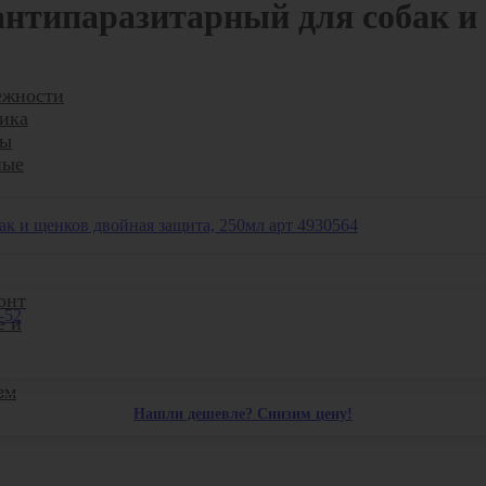
типаразитарный для собак и 
ежности
ика
ры
ные
онт
-52
е и
зм
Нашли дешевле? Снизим цену!