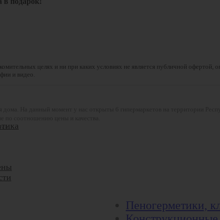
а в подарок!
комительных целях и ни при каких условиях не является публичной офертой, 
фии и видео.
ля дома. На данный момент у нас открыты 6 гипермаркетов на территории Респ
е по соотношению цены и качества.
втика
тся!
ены
сти
Пеногерметики, к
Конструкционные