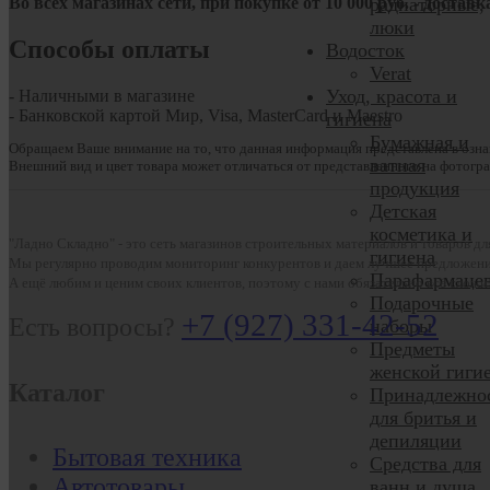
Во всех магазинах сети, при покупке от
10
000 руб.
- доставк
радиаторные,
люки
Способы оплаты
Водосток
Verat
Уход, красота и
- Наличными в магазине
- Банковской картой Мир, Visa, MasterCard и Maestro
гигиена
Бумажная и
Обращаем Ваше внимание на то, что данная информация представлена в озна
ватная
Внешний вид и цвет товара может отличаться от представленного на фотогра
продукция
Детская
косметика и
"Ладно Складно" - это сеть магазинов строительных материалов и товаров д
гигиена
Мы регулярно проводим мониторинг конкурентов и даем лучшее предложени
Парафармаце
А ещё любим и ценим своих клиентов, поэтому с нами обязательно всё сложи
Подарочные
+7 (927) 331-42-52
Есть вопросы?
наборы
Предметы
женской гиги
Каталог
Принадлежно
для бритья и
депиляции
Бытовая техника
Средства для
Автотовары
ванн и душа