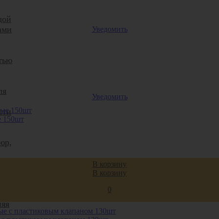
дой
ами
Уведомить
тью
ля
Уведомить
сти
е 150шт
юр,
В корзину
В корзину
0
няя