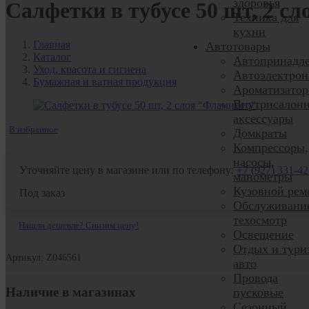
здоровья
Салфетки в тубусе 50 шт, 2 с
Техника для
кухни
Главная
Автотовары
Каталог
Автопринадл
Уход, красота и гигиена
Автоэлектрон
Бумажная и ватная продукция
Ароматизато
Внутрисалон
аксессуары
В избранное
Домкраты
Компрессоры,
насосы,
Уточняйте цену в магазине или по телефону:
+7 (927) 331-42
манометры
Кузовной рем
Под заказ
Обслуживани
техосмотр
Нашли дешевле? Снизим цену!
Освещение
Отдых и тури
Артикул: Z046561
авто
Провода
Наличие в магазинах
пусковые
Сезонный