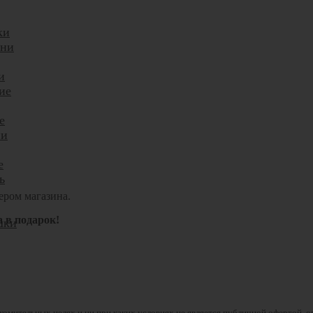
ки
ани
и
ие
е
ни
е
ь
ером магазина.
а в подарок!
шки
комительных целях и ни при каких условиях не является публичной офертой, 