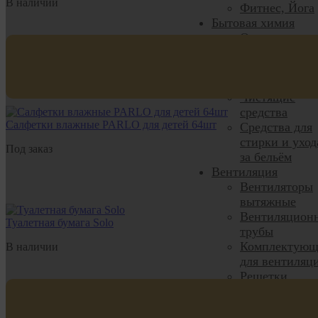
В наличии
Фитнес, Йога
Бытовая химия
Освежители и
ароматизатор
Средства для
мытья посуды
Чистящие
средства
Салфетки влажные PARLO для детей 64шт
Средства для
стирки и уход
Под заказ
за бельём
Вентиляция
Вентиляторы
вытяжные
Вентиляцион
Туалетная бумага Solo
трубы
Комплектующ
В наличии
для вентиляц
Решетки
вентиляцион
Решетки