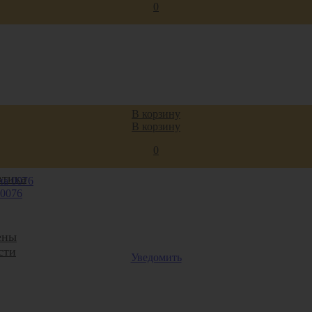
0
В корзину
В корзину
0
втика
 0076
ены
сти
Уведомить