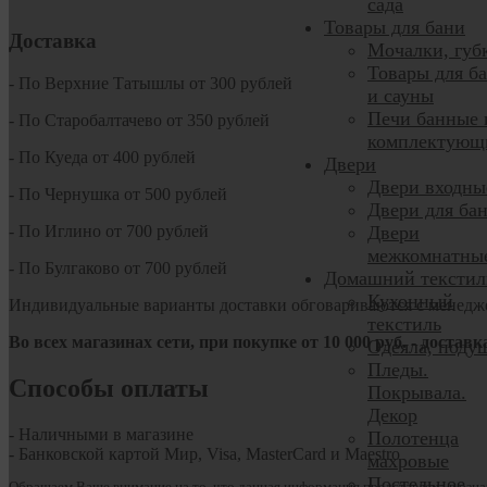
сада
Товары для бани
Доставка
Мочалки, губ
Товары для б
- По Верхние Татышлы от 300 рублей
и сауны
Печи банные 
- По Старобалтачево от 350 рублей
комплектующ
- По Куеда от 400 рублей
Двери
Двери входны
- По Чернушка от 500 рублей
Двери для ба
- По Иглино от 700 рублей
Двери
межкомнатны
- По Булгаково от 700 рублей
Домашний текстил
Кухонный
Индивидуальные варианты доставки обговариваются с менедж
текстиль
Во всех магазинах сети, при покупке от
10
000 руб.
- доставк
Одеяла, поду
Пледы.
Способы оплаты
Покрывала.
Декор
- Наличными в магазине
Полотенца
- Банковской картой Мир, Visa, MasterCard и Maestro
махровые
Постельное
Обращаем Ваше внимание на то, что данная информация представлена в озна