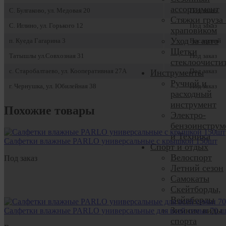
ассортимент
С. Булгаково, ул. Медовая 20
Под заказ
Стяжки груза 
С. Иглино, ул. Горького 12
Под заказ
храповиком
Уход за авто
п. Куеда Гагарина 3
Последний
Щетки
Татышлы ул.Совхозная 31
Под заказ
стеклоочисти
с. Старобалтаево, ул. Кооперативная 27А
Под заказ
Инструменты
Ручной и
г. Чернушка, ул. Юбилейная 38
Под заказ
расходный
инструмент
Похожие товары
Электро-
бензоинструм
и Техника
Салфетки влажные PARLO универсальные с крышкой 150шт
Спорт и отдых
Велоспорт
Под заказ
Летний сезон
Самокаты
Скейтборды,
Вейвборды
Зимние виды
Салфетки влажные PARLO универсальные для всей семьи 70 ш
спорта