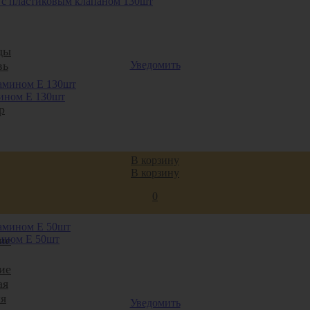
е с пластиковым клапаном 130шт
ды
Уведомить
вь
мином Е 130шт
р
ты,
В корзину
В корзину
иты
0
мином Е 50шт
ие
ие
ая
я
Уведомить