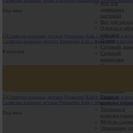
Салфетки влажные Salfeti Universal очищающие универсальны
Все для
домашних
Под заказ
растений
Все для расса
Одежда и обу
для сада
Полив
Салфетки влажные детские Pamperino Kids с ромашкой и вита
Садовый деко
В наличии
Садовый
инвентарь
Семена, грун
удобрения
Средства защ
Средства от
насекомых
Тачки и
Салфетки влажные детские Pamperino Kids с ромашкой и вита
комплектующ
Теплицы и
Под заказ
комплектующ
Мебель садов
Освещение дл