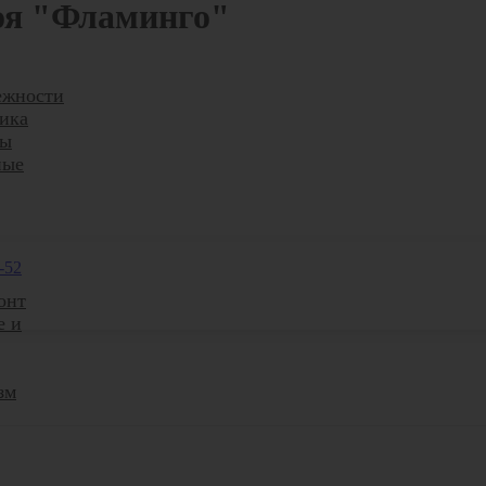
лоя "Фламинго"
ежности
ика
ры
ные
-52
онт
е и
зм