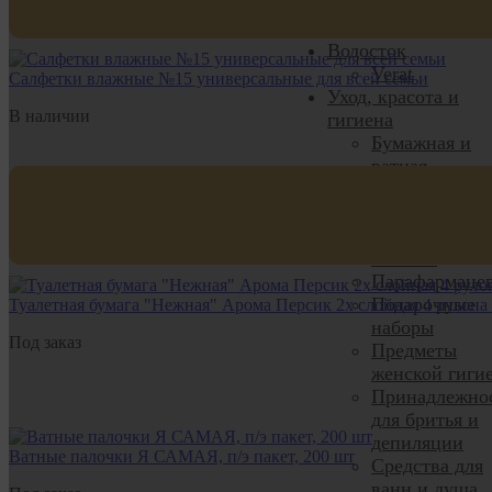
радиаторные,
люки
Водосток
Verat
Салфетки влажные №15 универсальные для всей семьи
Уход, красота и
В наличии
гигиена
Бумажная и
ватная
продукция
Детская
косметика и
гигиена
Парафармаце
Подарочные
Туалетная бумага "Нежная" Арома Персик 2х слойная 4 рулона
наборы
Под заказ
Предметы
женской гиги
Принадлежно
для бритья и
депиляции
Ватные палочки Я САМАЯ, п/э пакет, 200 шт
Средства для
ванн и душа