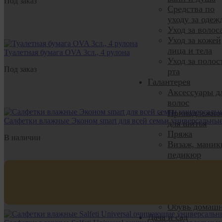
Под заказ
Средства по
уходу за одеж
Уход за волос
Уход за кожей
лица и тела
Туалетная бумага OVA 3сл., 4 рулона
Уход за полос
Под заказ
рта
Галантерея
Аксессуары д
волос
Принадлежно
Салфетки влажные Эконом smart для всей семьи универсальны
для шитья
Пряжа
В наличии
Визаж, маник
педикюр
Чулочно-
носочные
изделия
Нижнее бельё
Обувь домаш
Дача и сад