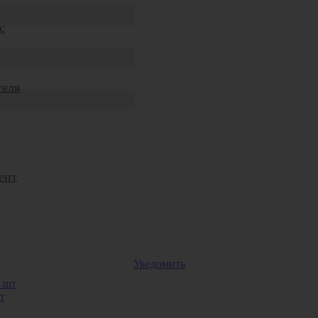
с
теля
ент
Уведомить
т