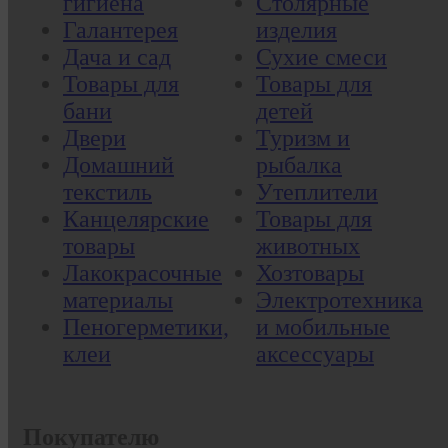
гигиена
Столярные
Галантерея
изделия
Дача и сад
Сухие смеси
Товары для
Товары для
бани
детей
Двери
Туризм и
Домашний
рыбалка
текстиль
Утеплители
Канцелярские
Товары для
товары
животных
Лакокрасочные
Хозтовары
материалы
Электротехника
Пеногерметики,
и мобильные
клеи
аксессуары
Покупателю