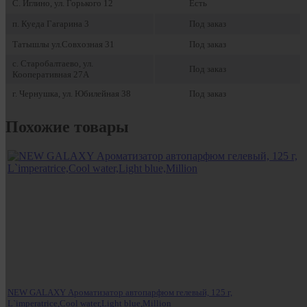
С. Иглино, ул. Горького 12
Есть
п. Куеда Гагарина 3
Под заказ
Татышлы ул.Совхозная 31
Под заказ
с. Старобалтаево, ул.
Под заказ
Кооперативная 27А
г. Чернушка, ул. Юбилейная 38
Под заказ
Похожие товары
NEW GALAXY Ароматизатор автопарфюм гелевый, 125 г,
L`imperatrice,Cool water,Light blue,Million