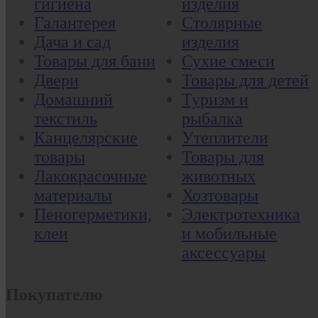
гигиена
изделия
Галантерея
Столярные
Дача и сад
изделия
Товары для бани
Сухие смеси
Двери
Товары для детей
Домашний
Туризм и
текстиль
рыбалка
Канцелярские
Утеплители
товары
Товары для
Лакокрасочные
животных
материалы
Хозтовары
Пеногерметики,
Электротехника
клеи
и мобильные
аксессуары
Покупателю