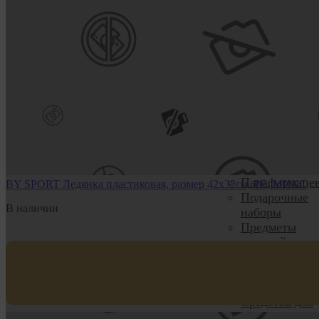
радиаторные,
люки
Водосток
Verat
Уход, красота и
гигиена
Бумажная и
ватная
продукция
Детская
косметика и
гигиена
Парафармаце
BY SPORT Ледянка пластиковая, размер 42х32см, РЕ, МИКС
Подарочные
В наличии
наборы
Предметы
женской гиги
Принадлежно
для бритья и
депиляции
Средства для
ванн и душа