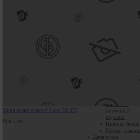
Средства по
уходу за одеж
Уход за волос
Уход за кожей
лица и тела
Уход за полос
рта
Галантерея
Аксессуары д
волос
Принадлежно
для шитья
Пряжа
Визаж, маник
педикюр
Чулочно-
Мини-лыжи малые Р-1 арт. 784372
носочные
изделия
Под заказ
Нижнее бельё
Обувь домаш
Дача и сад