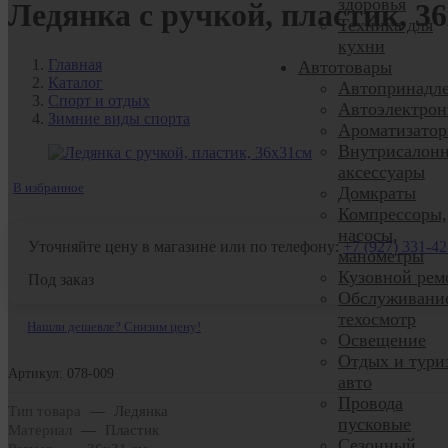
здоровья
Ледянка с ручкой, пластик, 3
Техника для
кухни
Главная
Автотовары
Каталог
Автопринадл
Спорт и отдых
Автоэлектрон
Зимние виды спорта
Ароматизато
Внутрисалон
аксессуары
В избранное
Домкраты
Компрессоры,
насосы,
Уточняйте цену в магазине или по телефону:
+7 (927) 331-42
манометры
Кузовной рем
Под заказ
Обслуживани
техосмотр
Нашли дешевле? Снизим цену!
Освещение
Отдых и тури
Артикул: 078-009
авто
Провода
Тип товара
—
Ледянка
пусковые
Материал
—
Пластик
Сезонный