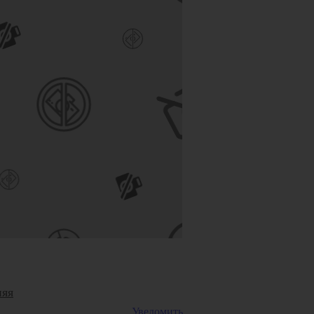
дой
ами
тью
ля
сти
юр,
няя
Уведомить