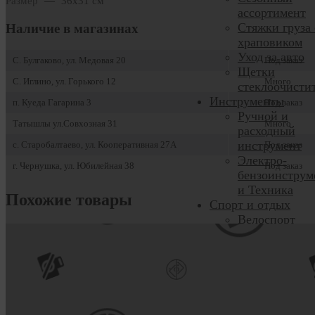
Размер
—
36x31 см
ассортимент
Стяжки груза 
Наличие в магазинах
храповиком
Уход за авто
С. Булгаково, ул. Медовая 20
Под заказ
Щетки
С. Иглино, ул. Горького 12
Много
стеклоочисти
Инструменты
п. Куеда Гагарина 3
Под заказ
Ручной и
Татышлы ул.Совхозная 31
Много
расходный
инструмент
с. Старобалтаево, ул. Кооперативная 27А
Под заказ
Электро-
г. Чернушка, ул. Юбилейная 38
Под заказ
бензоинструм
и Техника
Похожие товары
Спорт и отдых
Велоспорт
Летний сезон
Самокаты
Скейтборды,
Вейвборды
Зимние виды
спорта