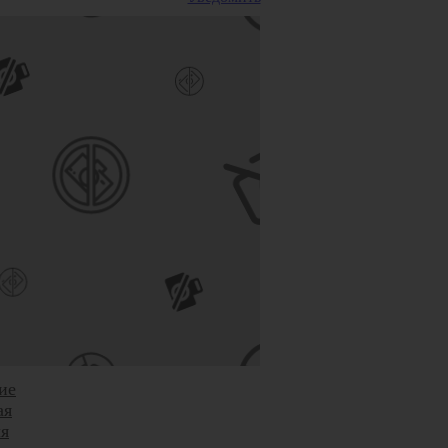
ды
вь
р
ты,
иты
ие
ие
ая
я