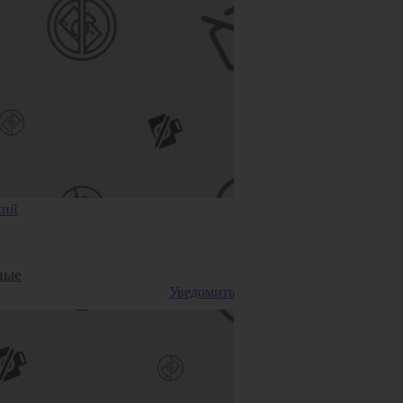
ы
а
кий
ные
Уведомить
ие
ии
ные