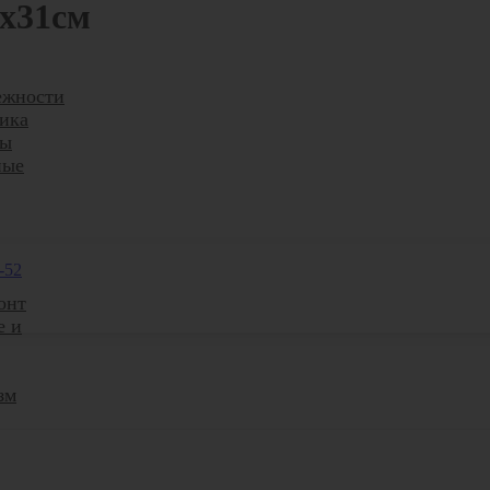
6x31см
ежности
ика
ры
ные
-52
онт
е и
зм