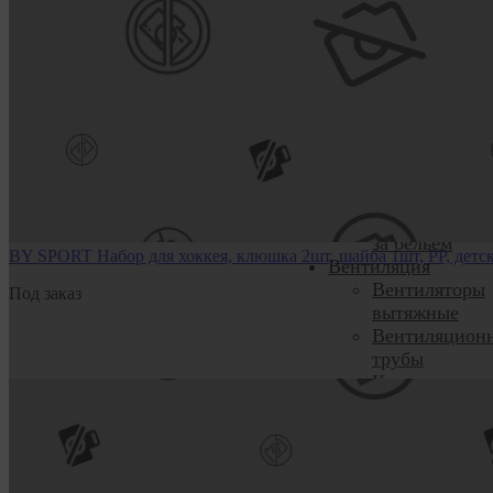
Фитнес, Йога
Бытовая химия
Освежители и
ароматизатор
Средства для
мытья посуды
Чистящие
средства
Средства для
стирки и уход
за бельём
BY SPORT Набор для хоккея, клюшка 2шт, шайба 1шт, РР, детс
Вентиляция
Вентиляторы
Под заказ
вытяжные
Вентиляцион
трубы
Комплектующ
для вентиляц
Решетки
вентиляцион
Решетки