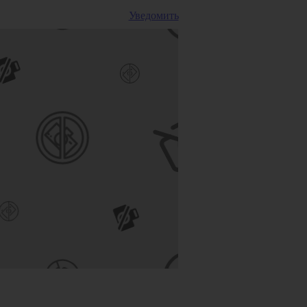
Уведомить
ки
ани
и
ие
е
ни
е
ь
шки