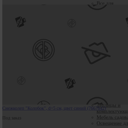
Все для
домашних
растений
Все для расса
Одежда и обу
для сада
Полив
Садовый деко
Садовый
инвентарь
Семена, грун
удобрения
Средства защ
Средства от
насекомых
Тачки и
комплектующ
Теплицы и
Снежколеп "Колобок", d=5 см, цвет синий (7667642)
комплектующ
Мебель садов
Под заказ
Освещение дл