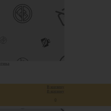
втика
ены
В корзину
сти
В корзину
0