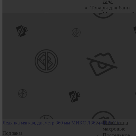
сада
Товары для бани
Мочалки, губ
Товары для б
и сауны
Печи банные 
комплектующ
Двери
Двери входны
Двери для ба
Двери
межкомнатны
Домашний текстил
Кухонный
текстиль
Одеяла, поду
Пледы.
Покрывала.
Декор
Полотенца
Ледянка мягкая, диаметр 360 мм МИКС Л362 (4413811)
махровые
Под заказ
Постельное