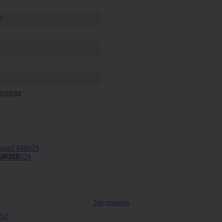
й
т
ителя
умент
рый М8629
Уведомить