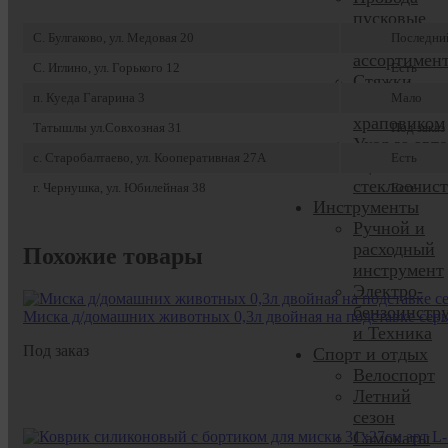
пусковые
Сезонный
С. Булгаково, ул. Медовая 20
Последни
ассортимен
С. Иглино, ул. Горького 12
Есть
Стяжки
п. Куеда Гагарина 3
Мало
груза с
храповиком
Татышлы ул.Совхозная 31
Под заказ
Уход за авто
с. Старобалтаево, ул. Кооперативная 27А
Есть
Щетки
стеклоочист
г. Чернушка, ул. Юбилейная 38
Есть
Инструменты
Ручной и
расходный
Похожие товары
инструмент
Электро-
бензоинстр
Миска д/домашних животных 0,3л двойная на подставке се
и Техника
Под заказ
Спорт и отдых
Велоспорт
Летний
сезон
Самокаты