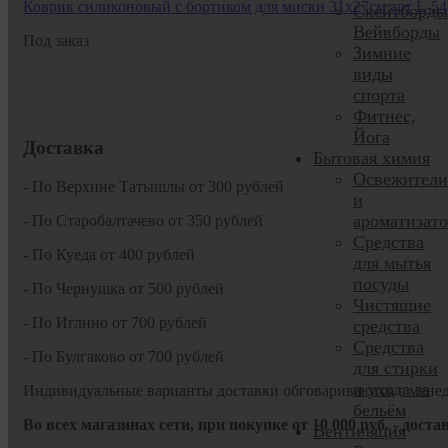
Коврик силиконовый с бортиком для миски 31х27см арт L-54
Скейтборды
Вейвборды
Под заказ
Зимние
виды
спорта
Фитнес,
Йога
Доставка
Бытовая химия
Освежители
- По Верхние Татышлы от 300 рублей
и
ароматизат
- По Старобалтачево от 350 рублей
Средства
- По Куеда от 400 рублей
для мытья
посуды
- По Чернушка от 500 рублей
Чистящие
- По Иглино от 700 рублей
средства
Средства
- По Булгаково от 700 рублей
для стирки
и ухода за
Индивидуальные варианты доставки обговариваются с мене
бельём
Во всех магазинах сети, при покупке от
10
000 руб.
- доста
Вентиляция