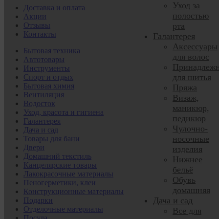
Уход за
Доставка и оплата
полостью
Акции
Отзывы
рта
Контакты
Галантерея
Аксессуары
Бытовая техника
для волос
Автотовары
Принадлежн
Инструменты
для шитья
Спорт и отдых
Бытовая химия
Пряжа
Вентиляция
Визаж,
Водосток
маникюр,
Уход, красота и гигиена
педикюр
Галантерея
Чулочно-
Дача и сад
носочные
Товары для бани
Двери
изделия
Домашний текстиль
Нижнее
Канцелярские товары
бельё
Лакокрасочные материалы
Обувь
Пеногерметики, клеи
домашняя
Конструкционные материалы
Дача и сад
Подарки
Отделочные материалы
Все для
Посуда