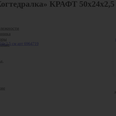
огтедралка» КРАФТ 50х24х2,5 
лежности
оника
оры
нные
ы,
ние
А