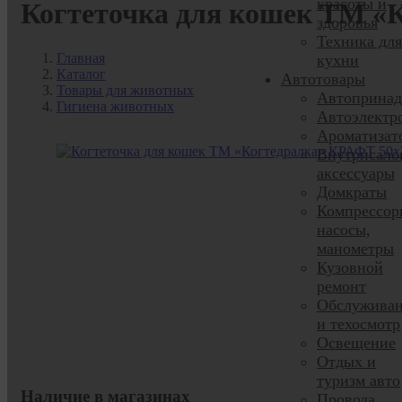
красоты и
Когтеточка для кошек ТМ «К
здоровья
Техника для
Главная
кухни
Каталог
Автотовары
Товары для животных
Автопринад
Гигиена животных
Автоэлектр
Ароматизат
Внутрисало
аксессуары
Домкраты
Компрессор
насосы,
манометры
Кузовной
ремонт
Обслужива
и техосмотр
Освещение
Отдых и
туризм авто
Наличие в магазинах
Провода