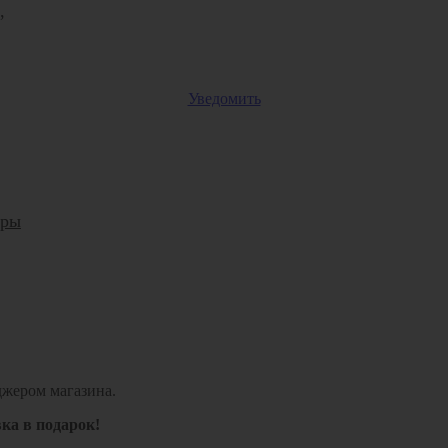
,
Уведомить
оры
джером магазина.
вка в подарок!