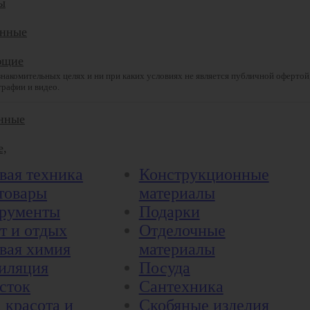
ы
онные
ющие
накомительных целях и ни при каких условиях не является публичной офертой
графии и видео.
нные
е,
вая техника
Конструкционные
товары
материалы
рументы
Подарки
т и отдых
Отделочные
вая химия
материалы
иляция
Посуда
сток
Сантехника
 красота и
Скобяные изделия