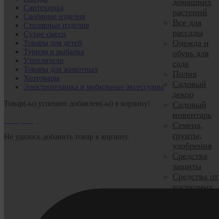
домашних
Сантехника
растений
Скобяные изделия
Все для
Столярные изделия
рассады
Сухие смеси
Одежда и
Товары для детей
Туризм и рыбалка
обувь для
Утеплители
сада
Товары для животных
Полив
Хозтовары
Садовый
Электротехника и мобильные аксессуары
декор
Товар(-ы) успешно добавлен(-ы) в корзину!
Садовый
инвентарь
В корзину
Семена,
грунты,
Не удалось добавить товар в корзину.
удобрения
Средства
защиты
Средства от
насекомых
Тачки и
комплекту
Теплицы и