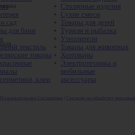
ена
Столярные изделия
евтика
нтерея
Сухие смеси
 и сад
Товары для детей
ры для бани
Туризм и рыбалка
и
Утеплители
ости
шний текстиль
Товары для животных
елярские товары
Хозтовары
красочные
Электротехника и
риалы
мобильные
герметики, клеи
аксессуары
Пользовательское Соглашение
|
Согласие на обработку персона