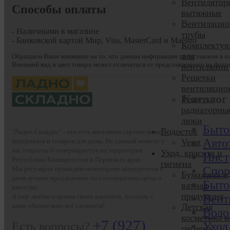
Вентилятор
Способы оплаты
вытяжные
Вентиляци
- Наличными в магазине
трубы
- Банковской картой Мир, Visa, MasterCard и Maestro
Комплекту
для
Обращаем Ваше внимание на то, что данная информация представлена в оз
Внешний вид и цвет товара может отличаться от представленного на фото
вентиляции
Решетки
вентиляцио
Каталог
Решетки
радиаторны
люки
Быто
Водосток
"Ладно Складно" - это сеть магазинов строительных
Авто
материалов и товаров для дома. На данный момент у
Verat
нас открыты 6 гипермаркетов на территории
Уход, красота и
Инст
Республики Башкортостан и Пермского края.
гигиена
Спор
Мы регулярно проводим мониторинг конкурентов и
Бумажная и
даем лучшее предложение по соотношению цены и
Быто
ватная
качества.
продукция
Вент
А ещё любим и ценим своих клиентов, поэтому с
нами обязательно всё сложится!
Детская
Водо
косметика и
+7 (927)
Есть вопросы?
Уход,
гигиена