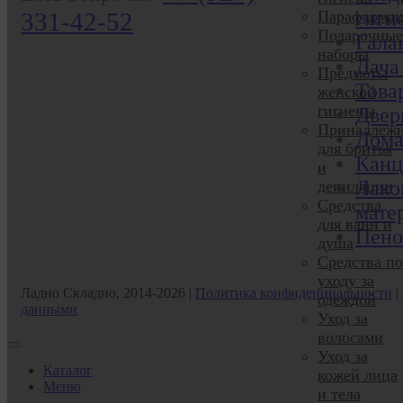
гиги
331-42-52
Парафармац
Подарочные
Гала
наборы
Дача
Предметы
Това
женской
гигиены
Двер
Принадлежн
Дома
для бритья
Канц
и
Лако
депиляции
Средства
мате
для ванн и
Пено
душа
Средства по
уходу за
Ладно Складно, 2014-2026 |
Политика конфиденциальности
|
одеждой
данными
Уход за
волосами
Уход за
Каталог
кожей лица
Меню
и тела