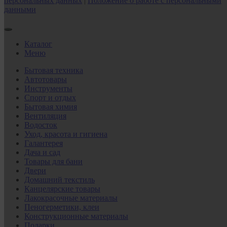
персональных данных
|
Положение о работе с персональными
данными
Каталог
Меню
Бытовая техника
Автотовары
Инструменты
Спорт и отдых
Бытовая химия
Вентиляция
Водосток
Уход, красота и гигиена
Галантерея
Дача и сад
Товары для бани
Двери
Домашний текстиль
Канцелярские товары
Лакокрасочные материалы
Пеногерметики, клеи
Конструкционные материалы
Подарки