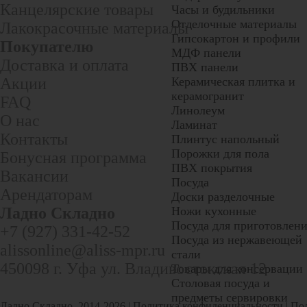
Канцелярские товары
Часы и будильники
Отделочные материалы
Лакокрасочные материалы
Гипсокартон и профили
Покупателю
МДФ панели
Доставка и оплата
ПВХ панели
Акции
Керамическая плитка и
керамогранит
FAQ
Линолеум
О нас
Ламинат
Контакты
Плинтус напольный
Порожки для пола
Бонусная программа
ПВХ покрытия
Вакансии
Посуда
Арендаторам
Доски разделочные
Ладно Складно
Ножи кухонные
Посуда для приготовлен
+7 (927) 331-42-52
Посуда из нержавеющей
alissonline@aliss-mpr.ru
стали
450098
г. Уфа
ул. Владивостокская 12
Товары для консервации
Столовая посуда и
предметы сервировки
Ладно Складно, 2014-2026 |
Политика конфиденциальности
|
Пол