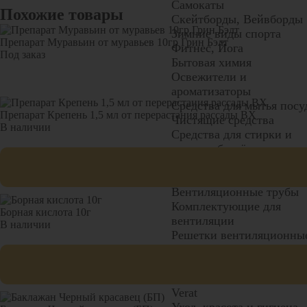
Самокаты
Похожие товары
Скейтборды, Вейвборды
Зимние виды спорта
Препарат Муравьин от муравьев 10гр Грин Бэлт
Фитнес, Йога
Под заказ
Бытовая химия
Освежители и
ароматизаторы
Средства для мытья посу
Препарат Крепень 1,5 мл от перерастания рассады ВХ
Чистящие средства
В наличии
Средства для стирки и
ухода за бельём
Вентиляция
Вентиляторы вытяжные
Вентиляционные трубы
Комплектующие для
Борная кислота 10г
вентиляции
В наличии
Решетки вентиляционны
Решетки радиаторные,
люки
Водосток
Verat