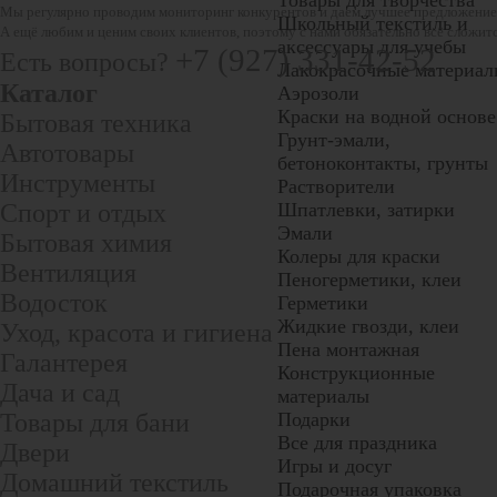
Товары для творчества
Мы регулярно проводим мониторинг конкурентов и даем лучшее предложение
Школьный текстиль и
А ещё любим и ценим своих клиентов, поэтому с нами обязательно всё сложитс
аксессуары для учебы
+7 (927) 331-42-52
Есть вопросы?
Лакокрасочные материал
Каталог
Аэрозоли
Краски на водной основе
Бытовая техника
Грунт-эмали,
Автотовары
бетоноконтакты, грунты
Инструменты
Растворители
Спорт и отдых
Шпатлевки, затирки
Эмали
Бытовая химия
Колеры для краски
Вентиляция
Пеногерметики, клеи
Водосток
Герметики
Жидкие гвозди, клеи
Уход, красота и гигиена
Пена монтажная
Галантерея
Конструкционные
Дача и сад
материалы
Товары для бани
Подарки
Все для праздника
Двери
Игры и досуг
Домашний текстиль
Подарочная упаковка