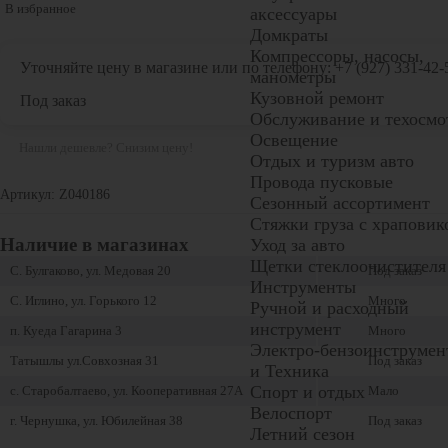
В избранное
аксессуары
Домкраты
Компрессоры, насосы,
Уточняйте цену в магазине или по телефону:
+7 (927) 331-42-
манометры
Кузовной ремонт
Под заказ
Обслуживание и техосмо
Освещение
Нашли дешевле? Снизим цену!
Отдых и туризм авто
Провода пусковые
Артикул: Z040186
Сезонный ассортимент
Стяжки груза с храповик
Наличие в магазинах
Уход за авто
Щетки стеклоочистителя
С. Булгаково, ул. Медовая 20
Под заказ
Инструменты
С. Иглино, ул. Горького 12
Много
Ручной и расходный
инструмент
п. Куеда Гагарина 3
Много
Электро-бензоинструмен
Татышлы ул.Совхозная 31
Под заказ
и Техника
Спорт и отдых
с. Старобалтаево, ул. Кооперативная 27А
Мало
Велоспорт
г. Чернушка, ул. Юбилейная 38
Под заказ
Летний сезон