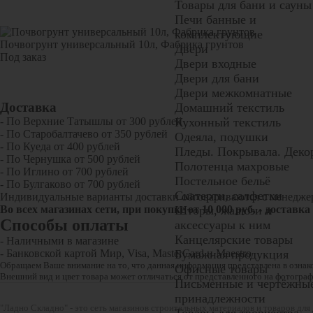
Товары для бани и сауны
Печи банные и
комплектующие
Почвогрунт универсальный 10л, Фабрика грунтов
Двери
Под заказ
Двери входные
Двери для бани
Двери межкомнатные
Доставка
Домашний текстиль
- По Верхние Татышлы от 300 рублей
Кухонный текстиль
- По Старобалтачево от 350 рублей
Одеяла, подушки
- По Куеда от 400 рублей
Пледы. Покрывала. Деко
- По Чернушка от 500 рублей
Полотенца махровые
- По Иглино от 700 рублей
Постельное бельё
- По Булгаково от 700 рублей
Скатерти, салфетки
Индивидуальные варианты доставки обговариваются с менедже
Во всех магазинах сети, при покупке от
Шторы, жалюзи и
10
000 руб.
- доставка
Способы оплаты
аксессуары к ним
Канцелярские товары
- Наличными в магазине
- Банковской картой Мир, Visa, MasterCard и Maestro
Бумажная продукция
Обращаем Ваше внимание на то, что данная информация представлена в ознако
Офисные товары
Внешний вид и цвет товара может отличаться от представленного на фотограф
Письменные и чертёжны
принадлежности
"Ладно Складно" - это сеть магазинов строительных материалов и товаров дл