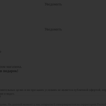
Уведомить
Уведомить
р
ром магазина.
 в подарок!
мительных целях и ни при каких условиях не является публичной офертой, оп
ии и видео.
е
я дома. На данный момент у нас открыты 6 гипермаркетов на территории Респу