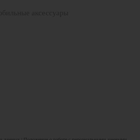
обильные аксессуары
ых данных
|
Положение о работе с персональными данными