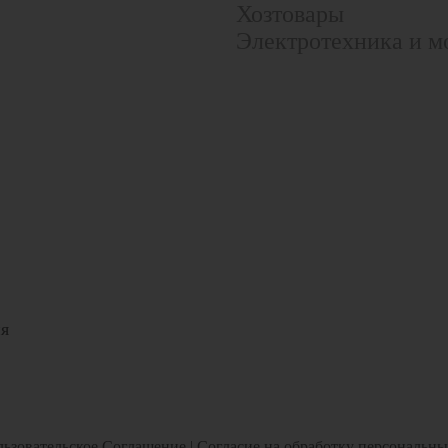
Хозтовары
Электротехника и м
ия
ьзовательское Соглашение
|
Согласие на обработку персональн