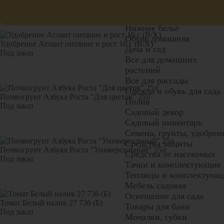
Визаж, маникюр, педикю
Чулочно-носочные издел
Нижнее бельё
Обувь домашняя
Удобрение Атлант питание и рост 10 г (В/Х)
Дача и сад
Под заказ
Все для домашних
растений
Все для рассады
Одежда и обувь для сада
Почвогрунт Азбука Роста "Для цветов" 25л
Полив
Под заказ
Садовый декор
Садовый инвентарь
Семена, грунты, удобрен
Средства защиты
Почвогрунт Азбука Роста "Универсальный" 25л
Средства от насекомых
Под заказ
Тачки и комплектующие
Теплицы и комплектующ
Мебель садовая
Освещение для сада
Томат Белый налив 27 736 (Б)
Товары для бани
Под заказ
Мочалки, губки