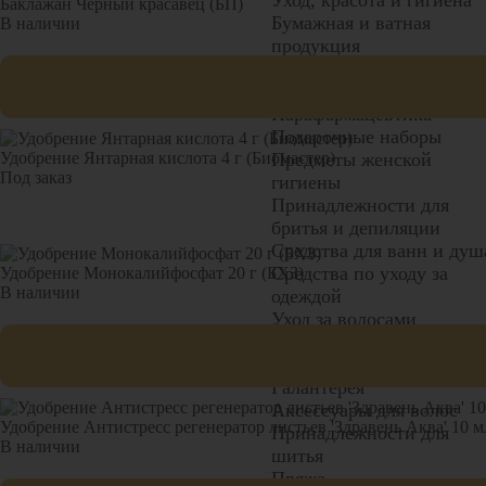
Уход, красота и гигиена
Баклажан Черный красавец (БП)
Бумажная и ватная
В наличии
продукция
Детская косметика и
гигиена
Парафармацевтика
Подарочные наборы
Удобрение Янтарная кислота 4 г (Биомастер)
Предметы женской
Под заказ
гигиены
Принадлежности для
бритья и депиляции
Средства для ванн и душ
Средства по уходу за
Удобрение Монокалийфосфат 20 г (БХЗ)
В наличии
одеждой
Уход за волосами
Уход за кожей лица и тел
Уход за полостью рта
Галантерея
Аксессуары для волос
Удобрение Антистресс регенератор листьев 'Здравень Аква' 10 м
Принадлежности для
В наличии
шитья
Пряжа