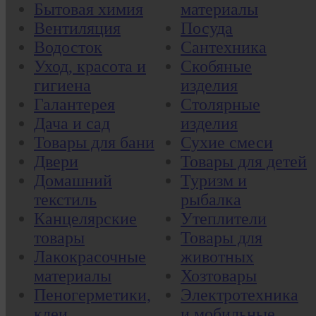
Бытовая химия
материалы
Вентиляция
Посуда
Водосток
Сантехника
Уход, красота и
Скобяные
гигиена
изделия
Галантерея
Столярные
Дача и сад
изделия
Товары для бани
Сухие смеси
Двери
Товары для детей
Домашний
Туризм и
текстиль
рыбалка
Канцелярские
Утеплители
товары
Товары для
Лакокрасочные
животных
материалы
Хозтовары
Пеногерметики,
Электротехника
клеи
и мобильные