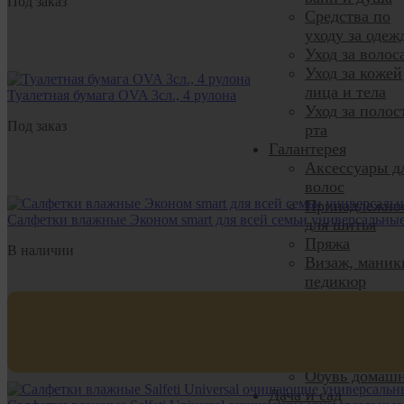
Под заказ
Средства по
уходу за одеж
Уход за волос
Уход за кожей
лица и тела
Туалетная бумага OVA 3сл., 4 рулона
Уход за полос
Под заказ
рта
Галантерея
Аксессуары д
волос
Принадлежно
Салфетки влажные Эконом smart для всей семьи универсальны
для шитья
Пряжа
В наличии
Визаж, маник
педикюр
Чулочно-
носочные
изделия
Нижнее бельё
Обувь домаш
Дача и сад