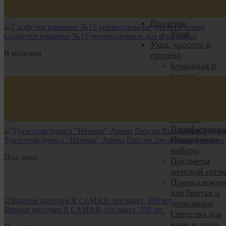
радиаторные,
люки
Водосток
Verat
Салфетки влажные №15 универсальные для всей семьи
Уход, красота и
В наличии
гигиена
Бумажная и
ватная
продукция
Детская
косметика и
гигиена
Парафармаце
Подарочные
Туалетная бумага "Нежная" Арома Персик 2х слойная 4 рулона
наборы
Под заказ
Предметы
женской гиги
Принадлежно
для бритья и
депиляции
Ватные палочки Я САМАЯ, п/э пакет, 200 шт
Средства для
ванн и душа