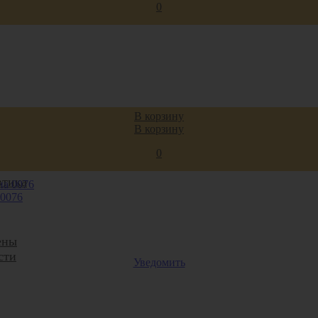
0
В корзину
В корзину
0
втика
 0076
ены
сти
Уведомить