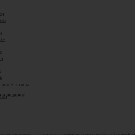
ки
ани
и
ие
е
ни
е
ь
ером магазина.
а в подарок!
шки
комительных целях и ни при каких условиях не является публичной офертой, 