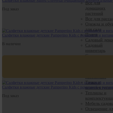
Салфетки влажные Salfeti Universal очищающие универсальны
Все для
домашних
Под заказ
растений
Все для расса
Одежда и обу
для сада
Полив
Салфетки влажные детские Pamperino Kids с ромашкой и вита
Садовый деко
В наличии
Садовый
инвентарь
Семена, грун
удобрения
Средства защ
Средства от
насекомых
Тачки и
Салфетки влажные детские Pamperino Kids с ромашкой и вита
комплектующ
Теплицы и
Под заказ
комплектующ
Мебель садов
Освещение дл