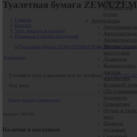
здоровья
Туалетная бумага ZEWA/ZEMM
Техника для
кухни
Главная
Автотовары
Каталог
Автопринадл
Уход, красота и гигиена
Автоэлектрон
Бумажная и ватная продукция
Ароматизато
Внутрисалон
аксессуары
В избранное
Домкраты
Компрессоры,
насосы,
Уточняйте цену в магазине или по телефону:
+7 (927) 331-42
манометры
Кузовной рем
Под заказ
Обслуживани
техосмотр
Нашли дешевле? Снизим цену!
Освещение
Отдых и тури
Артикул: 918-011
авто
Провода
Наличие в магазинах
пусковые
Сезонный