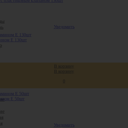
е с пластиковым клапаном 130шт
ды
Уведомить
вь
мином Е 130шт
р
ты,
В корзину
В корзину
иты
0
мином Е 50шт
ие
ие
ая
я
Уведомить