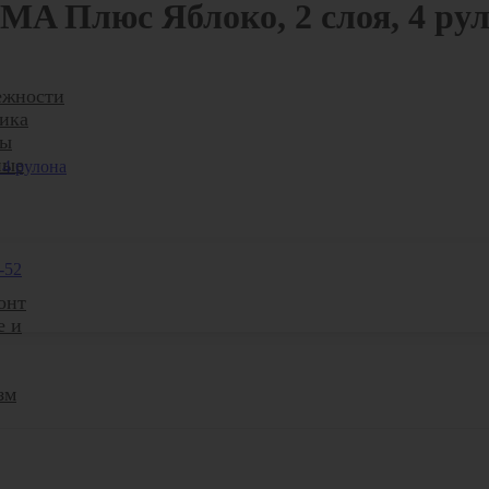
A Плюс Яблоко, 2 слоя, 4 ру
ежности
ика
ры
ные
-52
онт
е и
зм