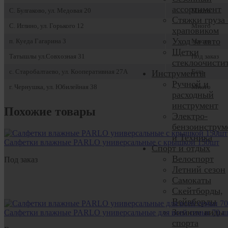
ассортимент
С. Булгаково, ул. Медовая 20
Много
Стяжки груза 
С. Иглино, ул. Горького 12
Много
храповиком
Уход за авто
п. Куеда Гагарина 3
Много
Щетки
Татышлы ул.Совхозная 31
Под заказ
стеклоочисти
с. Старобалтаево, ул. Кооперативная 27А
Есть
Инструменты
Ручной и
г. Чернушка, ул. Юбилейная 38
Много
расходный
инструмент
Похожие товары
Электро-
бензоинструм
и Техника
Салфетки влажные PARLO универсальные с крышкой 150шт
Спорт и отдых
Велоспорт
Под заказ
Летний сезон
Самокаты
Скейтборды,
Вейвборды
Зимние виды
Салфетки влажные PARLO универсальные для всей семьи 70 ш
спорта