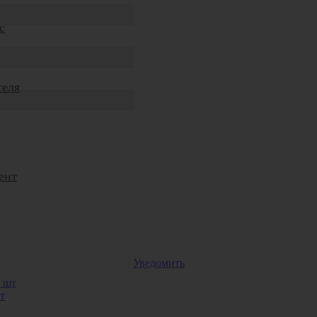
с
теля
ент
Уведомить
т