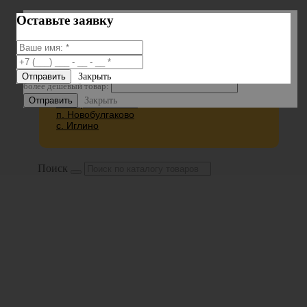
Оставьте заявку
Оставьте заявку
Ваш город?
с. Верхние Татышлы ул.Совхозная 31
Или вставьте ссылку на
Закрыть
п. Куеда
более дешевый товар:
г. Чернушка
Закрыть
с.Старобалтачево
п. Новобулгаково
с. Иглино
Поиск