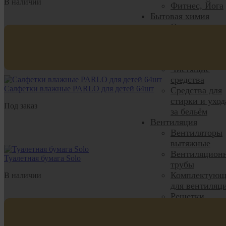
В наличии
Фитнес, Йога
Бытовая химия
Освежители и
ароматизатор
Средства для
мытья посуды
Чистящие
средства
Салфетки влажные PARLO для детей 64шт
Средства для
стирки и уход
Под заказ
за бельём
Вентиляция
Вентиляторы
вытяжные
Вентиляцион
Туалетная бумага Solo
трубы
Комплектующ
В наличии
для вентиляц
Решетки
вентиляцион
Решетки