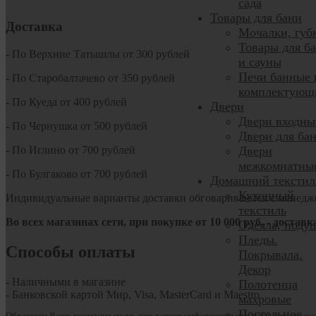
сада
Товары для бани
Доставка
Мочалки, губ
Товары для б
- По Верхние Татышлы от 300 рублей
и сауны
Печи банные 
- По Старобалтачево от 350 рублей
комплектующ
- По Куеда от 400 рублей
Двери
Двери входны
- По Чернушка от 500 рублей
Двери для ба
- По Иглино от 700 рублей
Двери
межкомнатны
- По Булгаково от 700 рублей
Домашний текстил
Кухонный
Индивидуальные варианты доставки обговариваются с менедж
текстиль
Во всех магазинах сети, при покупке от
10
000 руб.
- доставк
Одеяла, поду
Пледы.
Способы оплаты
Покрывала.
Декор
- Наличными в магазине
Полотенца
- Банковской картой Мир, Visa, MasterCard и Maestro
махровые
Постельное
Обращаем Ваше внимание на то, что данная информация представлена в озна