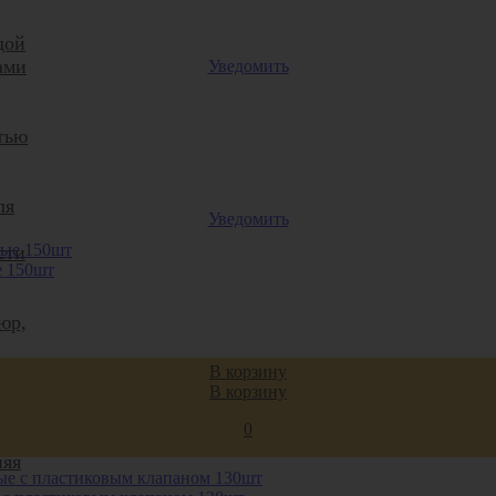
дой
ами
Уведомить
тью
ля
Уведомить
сти
е 150шт
юр,
В корзину
В корзину
0
няя