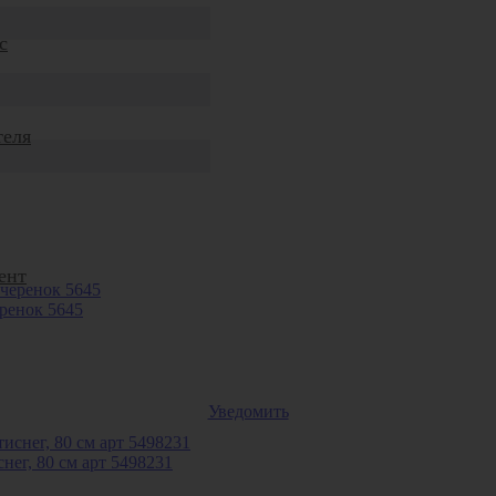
с
теля
ент
еренок 5645
Уведомить
нег, 80 см арт 5498231