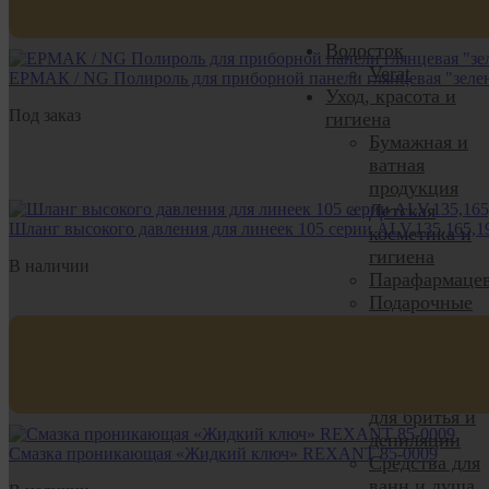
радиаторные,
люки
Водосток
Verat
ЕРМАК / NG Полироль для приборной панели глянцевая "зелен
Уход, красота и
Под заказ
гигиена
Бумажная и
ватная
продукция
Детская
Шланг высокого давления для линеек 105 серии ALV,135,165,19
косметика и
гигиена
В наличии
Парафармаце
Подарочные
наборы
Предметы
женской гиги
Принадлежно
для бритья и
депиляции
Смазка проникающая «Жидкий ключ» REXANT 85-0009
Средства для
ванн и душа