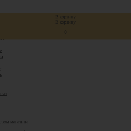
ки
В корзину
ани
В корзину
и
0
ие
е
ни
е
ь
шки
ером магазина.