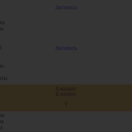
Уведомить
ды
вь
р
Уведомить
ты,
иты
В корзину
В корзину
ие
0
ие
ая
я