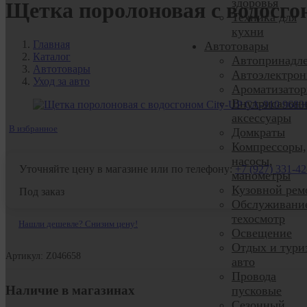
здоровья
Щетка поролоновая с водосго
Техника для
кухни
Главная
Автотовары
Каталог
Автопринадл
Автотовары
Автоэлектрон
Уход за авто
Ароматизато
Внутрисалон
аксессуары
В избранное
Домкраты
Компрессоры,
насосы,
Уточняйте цену в магазине или по телефону:
+7 (927) 331-42
манометры
Кузовной рем
Под заказ
Обслуживани
техосмотр
Нашли дешевле? Снизим цену!
Освещение
Отдых и тури
Артикул: Z046658
авто
Провода
Наличие в магазинах
пусковые
Сезонный