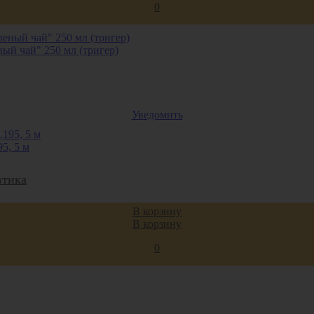
0
ый чай" 250 мл (тригер)
Уведомить
5, 5 м
втика
В корзину
В корзину
ены
0
сти