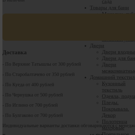
сада
Товары для бани
Мочалки, губ
Товары для б
и сауны
Печи банные 
комплектующ
Двери
Двери входны
Доставка
Двери для ба
- По Верхние Татышлы от 300 рублей
Двери
межкомнатны
- По Старобалтачево от 350 рублей
Домашний текстил
Кухонный
- По Куеда от 400 рублей
текстиль
- По Чернушка от 500 рублей
Одеяла, поду
Пледы.
- По Иглино от 700 рублей
Покрывала.
Декор
- По Булгаково от 700 рублей
Полотенца
Индивидуальные варианты доставки обговариваются с менедж
махровые
Постельное