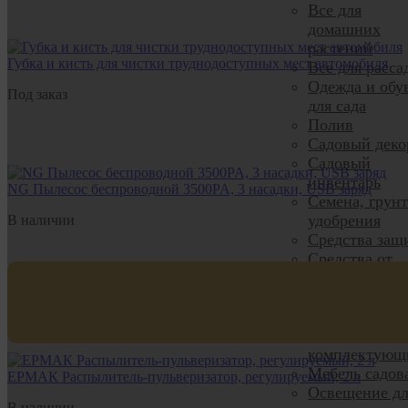
Все для
домашних
растений
Губка и кисть для чистки труднодоступных мест автомобиля
Все для расса
Одежда и обу
Под заказ
для сада
Полив
Садовый деко
Садовый
инвентарь
NG Пылесос беспроводной 3500PA, 3 насадки, USB заряд
Семена, грун
удобрения
В наличии
Средства защ
Средства от
насекомых
Тачки и
комплектующ
Теплицы и
комплектующ
Мебель садов
ЕРМАК Распылитель-пульверизатор, регулируемый, 2 л
Освещение дл
В наличии