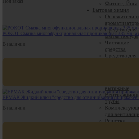
Под заказ
Фитнес, Йога
Бытовая химия
Освежители и
ароматизатор
Средства для
РОКОТ Смазка многофункциональная проникающая 335 мл (аэ
мытья посуды
Чистящие
В наличии
средства
Средства для
стирки и уход
за бельём
Вентиляция
Вентиляторы
вытяжные
Вентиляцион
ЕРМАК Жидкий ключ "средство для отвинчивания приржавевши
трубы
Комплектующ
В наличии
для вентиляц
Решетки
вентиляцион
Решетки