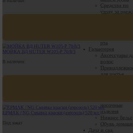
В наличии
Средства по
уходу за одеж
Уход за волос
Уход за кожей
лица и тела
Уход за полос
рта
Галантерея
МОЙКА ВД HUTER W105-Р 70/8/3
Аксессуары д
волос
В наличии
Принадлежно
для шитья
Пряжа
Визаж, маник
педикюр
Чулочно-
носочные
изделия
ЕРМАК / NG Смывка краски (аэрозоль) 520 мл.
Нижнее бельё
Под заказ
Обувь домаш
Дача и сад