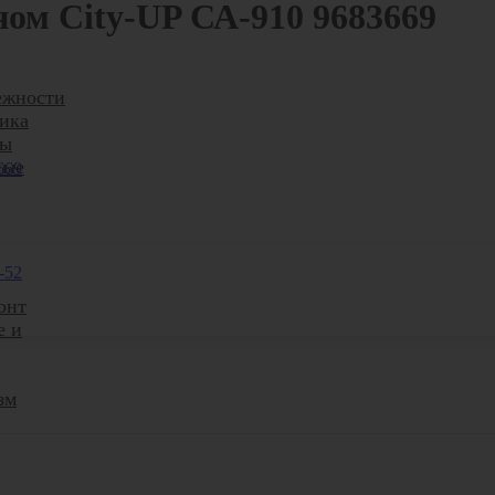
ном City-UP СА-910 9683669
ежности
ика
ры
ные
-52
онт
е и
зм