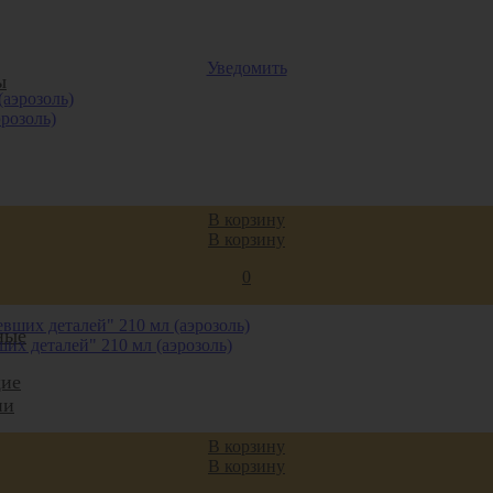
Уведомить
ы
розоль)
а
В корзину
В корзину
0
ные
х деталей" 210 мл (аэрозоль)
ие
ии
В корзину
ные
В корзину