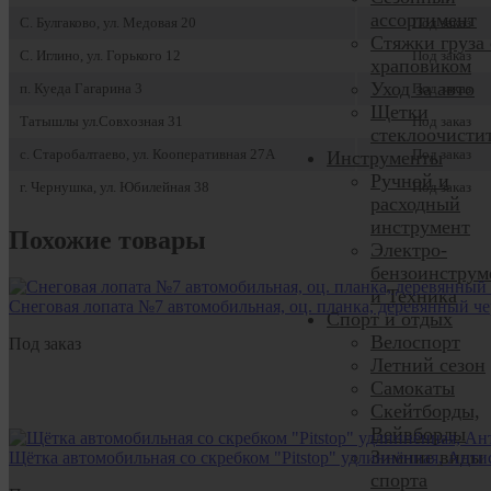
ассортимент
С. Булгаково, ул. Медовая 20
Под заказ
Стяжки груза 
С. Иглино, ул. Горького 12
Под заказ
храповиком
Уход за авто
п. Куеда Гагарина 3
Под заказ
Щетки
Татышлы ул.Совхозная 31
Под заказ
стеклоочисти
с. Старобалтаево, ул. Кооперативная 27А
Под заказ
Инструменты
Ручной и
г. Чернушка, ул. Юбилейная 38
Под заказ
расходный
инструмент
Похожие товары
Электро-
бензоинструм
и Техника
Снеговая лопата №7 автомобильная, оц. планка, деревянный ч
Спорт и отдых
Велоспорт
Под заказ
Летний сезон
Самокаты
Скейтборды,
Вейвборды
Зимние виды
Щётка автомобильная со скребком "Pitstop" удлиннённая, Антис
спорта