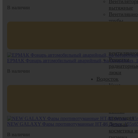
Вентилятор
вытяжные
В наличии
Вентиляци
трубы
Комплекту
для
вентиляции
Решетки
вентиляцио
Решетки
ЕРМАК Фонарь автомобильный аварийный, на батарейках, 
радиаторны
В наличии
люки
Водосток
Verat
Уход, красота и
гигиена
Бумажная и
ватная
продукция
Детская
NEW GALAXY Фары противотуманные HT-86 белые, 155х65
косметика и
В наличии
гигиена