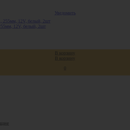
Уведомить
255мм, 12V, белый, 2шт
В корзину
В корзину
0
ющие