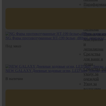
Парафармац
Подарочные
наборы
Предметы
женской
гигиены
Принадлежн
NG Фары противотуманные HT-199 белые, d80мм, комплект 
для бритья
и
Под заказ
депиляции
Средства
для ванн и
душа
Средства по
NEW GALAXY Дневные ходовые огни, LED 6шт, Линзы, алюм
уходу за
одеждой
В наличии
Уход за
волосами
Уход за
кожей лица
и тела