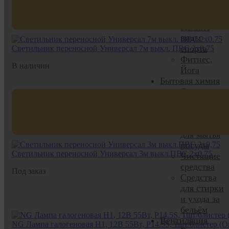
Скейтборды
Вейвборды
Зимние
виды
спорта
Светильник переносной Универсал 7м выкл. ПВС 2х0.75
Фитнес,
В наличии
Йога
Бытовая химия
Освежители
и
ароматизат
Средства
для мытья
посуды
Светильник переносной Универсал 3м выкл.ПВС 2х0,75
Чистящие
средства
Под заказ
Средства
для стирки
и ухода за
бельём
Вентиляция
NG Лампа галогеновая H1, 12В 55Вт, P14.5S, 1шт/блистер (Ori