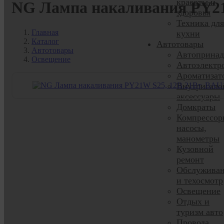
красоты и
NG Лампа накаливания PY21W
здоровья
Техника для
Главная
кухни
Каталог
Автотовары
Автотовары
Автопринад
Освещение
Автоэлектр
Ароматизат
Внутрисало
аксессуары
Домкраты
Компрессор
насосы,
манометры
Кузовной
ремонт
Обслужива
и техосмотр
Освещение
Отдых и
туризм авто
Провода