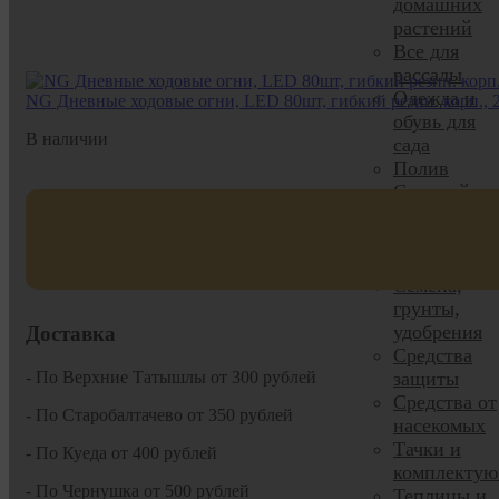
домашних
растений
Все для
рассады
Одежда и
NG Дневные ходовые огни, LED 80шт, гибкий резин. корп., 
обувь для
В наличии
сада
Полив
Садовый
декор
Садовый
инвентарь
Семена,
грунты,
удобрения
Доставка
Средства
- По Верхние Татышлы от 300 рублей
защиты
Средства от
- По Старобалтачево от 350 рублей
насекомых
Тачки и
- По Куеда от 400 рублей
комплекту
- По Чернушка от 500 рублей
Теплицы и