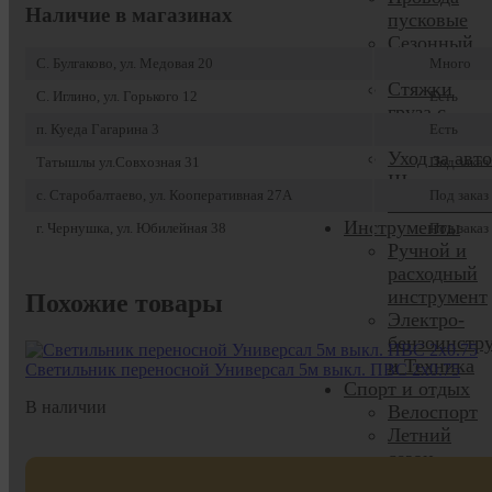
Наличие в магазинах
пусковые
Сезонный
ассортимен
С. Булгаково, ул. Медовая 20
Много
Стяжки
С. Иглино, ул. Горького 12
Есть
груза с
п. Куеда Гагарина 3
Есть
храповиком
Уход за авто
Татышлы ул.Совхозная 31
Под заказ
Щетки
с. Старобалтаево, ул. Кооперативная 27А
Под заказ
стеклоочист
Инструменты
г. Чернушка, ул. Юбилейная 38
Под заказ
Ручной и
расходный
инструмент
Похожие товары
Электро-
бензоинстр
и Техника
Светильник переносной Универсал 5м выкл. ПВС 2х0.75
Спорт и отдых
В наличии
Велоспорт
Летний
сезон
Самокаты