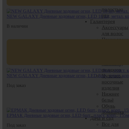
Уход за
полостью
рта
NEW GALAXY Дневные ходовые огни, LED 18 шт, метал. кор
Галантерея
В наличии
Аксессуары
для волос
Принадлежн
для шитья
Пряжа
Визаж,
маникюр,
педикюр
Чулочно-
NEW GALAXY Дневные ходовые огни, LED 8шт., пласт. корп.
носочные
Под заказ
изделия
Нижнее
бельё
Обувь
домашняя
ЕРМАК Дневные ходовые огни, LED 6шт., пласт. корп., 155мм
Дача и сад
Все для
Под заказ