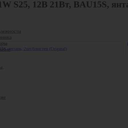
 S25, 12В 21Вт, BAU15S, янтар
лежности
оника
оры
нные
ы,
ние