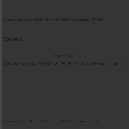
Ручки раздельные CODE DECO H-14026-A-AB бронза 27184
Под заказ
Уведомить
Ручка защелка DK682 AB-PS (6082 AB-P) (без фик.) бронза