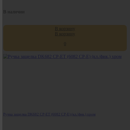
В наличии
В корзину
В корзину
0
Ручка защелка DK682 CP-ET (6082 CP-E) (кл./фик.) хром