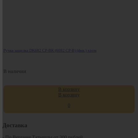
Ручка защелка DK682 CP-BK (6082 CP-B) (фик.) хром
В наличии
В корзину
В корзину
0
Доставка
- По Верхние Татышлы от 300 рублей