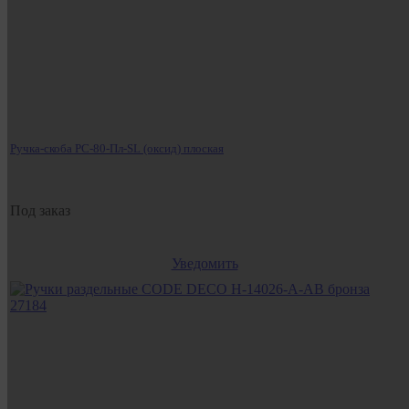
Ручка-скоба РС-80-Пл-SL (оксид) плоская
Под заказ
Уведомить