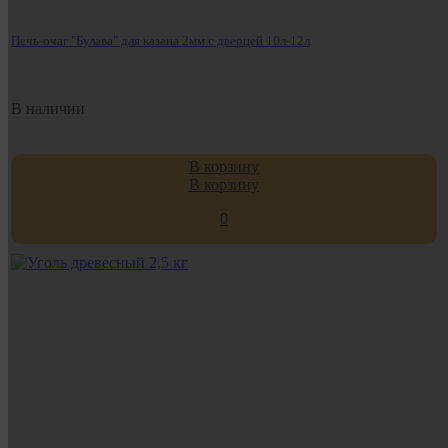
Печь-очаг "Булава" для казана 2мм с дверцей 10л-12л
В наличии
В корзину
В корзину
0