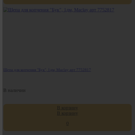
Щепа для копчения "Бук", 1дм, Maclay арт 7752817
В наличии
В корзину
В корзину
0