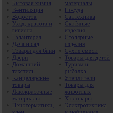
Бытовая химия
материалы
Вентиляция
Посуда
Водосток
Сантехника
Уход, красота и
Скобяные
гигиена
изделия
Галантерея
Столярные
Дача и сад
изделия
Товары для бани
Сухие смеси
Двери
Товары для детей
Домашний
Туризм и
текстиль
рыбалка
Канцелярские
Утеплители
товары
Товары для
Лакокрасочные
животных
материалы
Хозтовары
Пеногерметики,
Электротехника
клеи
и мобильные