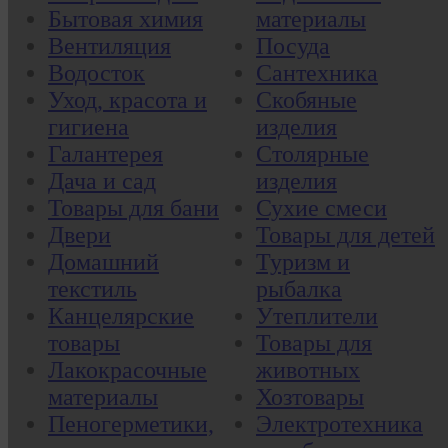
Бытовая химия
материалы
Вентиляция
Посуда
Водосток
Сантехника
Уход, красота и
Скобяные
гигиена
изделия
Галантерея
Столярные
Дача и сад
изделия
Товары для бани
Сухие смеси
Двери
Товары для детей
Домашний
Туризм и
текстиль
рыбалка
Канцелярские
Утеплители
товары
Товары для
Лакокрасочные
животных
материалы
Хозтовары
Пеногерметики,
Электротехника