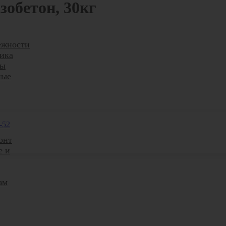
зобетон, 30кг
ежности
ика
ры
ные
-52
онт
е и
зм