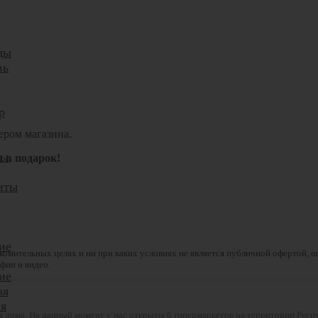
ды
вь
р
ером магазина.
ты,
а в подарок!
иты
ие
комительных целях и ни при каких условиях не является публичной офертой, 
фии и видео.
ие
ая
я
ля дома. На данный момент у нас открыты 6 гипермаркетов на территории Респ