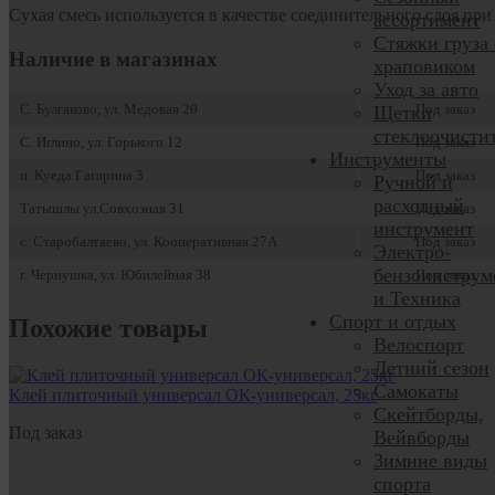
Сухая смесь используется в качестве соединительного слоя при
ассортимент
Стяжки груза 
Наличие в магазинах
храповиком
Уход за авто
С. Булгаково, ул. Медовая 20
Под заказ
Щетки
стеклоочисти
С. Иглино, ул. Горького 12
Под заказ
Инструменты
п. Куеда Гагарина 3
Под заказ
Ручной и
расходный
Татышлы ул.Совхозная 31
Под заказ
инструмент
с. Старобалтаево, ул. Кооперативная 27А
Под заказ
Электро-
бензоинструм
г. Чернушка, ул. Юбилейная 38
Под заказ
и Техника
Спорт и отдых
Похожие товары
Велоспорт
Летний сезон
Самокаты
Клей плиточный универсал ОК-универсал, 25кг
Скейтборды,
Под заказ
Вейвборды
Зимние виды
спорта