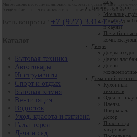
сада
Мы регулярно проводим мониторинг конкурентов и даем лучшее предложени
Товары для бани
А ещё любим и ценим своих клиентов, поэтому с нами обязательно всё сложи
Мочалки, губ
+7 (927) 331-42-52
Товары для б
Есть вопросы?
и сауны
Печи банные 
Каталог
комплектующ
Двери
Двери входны
Бытовая техника
Двери для ба
Двери
Автотовары
межкомнатны
Инструменты
Домашний текстил
Спорт и отдых
Кухонный
Бытовая химия
текстиль
Одеяла, поду
Вентиляция
Пледы.
Водосток
Покрывала.
Уход, красота и гигиена
Декор
Полотенца
Галантерея
махровые
Дача и сад
Постельное