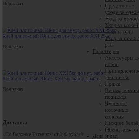
Под заказ
Средства по
уходу за одеж
Уход за волос
Уход за кожей
лица и тела
Клей плиточный Юнис для внутр. работ XXI 25 кг
Уход за полос
рта
Под заказ
Галантерея
Аксессуары д
волос
Принадлежно
для шитья
Клей плиточный Юнис XXI 5кг д/внут. работ
Пряжа
Под заказ
Визаж, маник
педикюр
Чулочно-
носочные
изделия
Доставка
Нижнее бельё
Обувь домаш
- По Верхние Татышлы от 300 рублей
Дача и сад