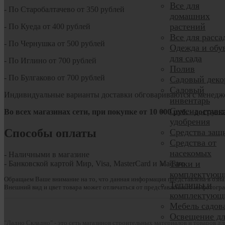
Все для
- По Старобалтачево от 350 рублей
домашних
растений
- По Куеда от 400 рублей
Все для расса
- По Чернушка от 500 рублей
Одежда и обу
для сада
- По Иглино от 700 рублей
Полив
- По Булгаково от 700 рублей
Садовый деко
Садовый
Индивидуальные варианты доставки обговариваются с менедж
инвентарь
Семена, грун
Во всех магазинах сети, при покупке от
10
000 руб.
- доставк
удобрения
Способы оплаты
Средства защ
Средства от
насекомых
- Наличными в магазине
Тачки и
- Банковской картой Мир, Visa, MasterCard и Maestro
комплектующ
Обращаем Ваше внимание на то, что данная информация представлена в озна
Теплицы и
Внешний вид и цвет товара может отличаться от представленного на фотогра
комплектующ
Мебель садов
Освещение дл
"Ладно Складно" - это сеть магазинов строительных материалов и товаров д