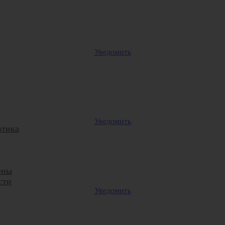
Уведомить
Уведомить
втика
ены
сти
Уведомить