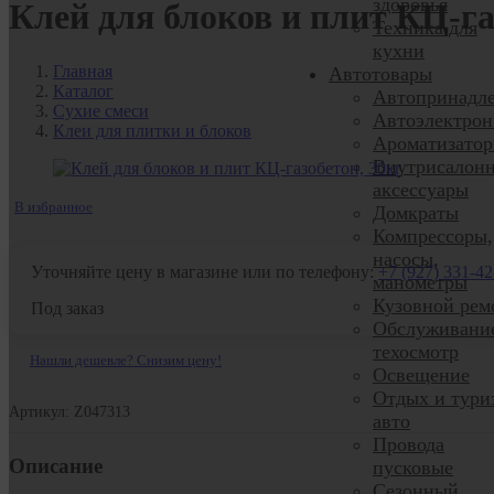
здоровья
Клей для блоков и плит КЦ-га
Техника для
кухни
Главная
Автотовары
Каталог
Автопринадл
Сухие смеси
Автоэлектрон
Клеи для плитки и блоков
Ароматизато
Внутрисалон
аксессуары
В избранное
Домкраты
Компрессоры,
насосы,
Уточняйте цену в магазине или по телефону:
+7 (927) 331-42
манометры
Кузовной рем
Под заказ
Обслуживани
техосмотр
Нашли дешевле? Снизим цену!
Освещение
Отдых и тури
Артикул: Z047313
авто
Провода
Описание
пусковые
Сезонный