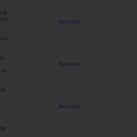
дой
ами
Уведомить
тью
ля
Уведомить
сти
юр,
Уведомить
няя