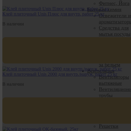
Фитнес, Йога
Бытовая химия
Клей плиточный Unis Плюс для внутр. работ 25 кг
Освежители и
ароматизатор
В наличии
Средства для
мытья посуды
Чистящие
средства
Средства для
стирки и уход
за бельём
Вентиляция
Клей плиточный Unis 2000 для внутр./наруж. работ 25 кг
Вентиляторы
вытяжные
В наличии
Вентиляцион
трубы
Комплектующ
для вентиляц
Решетки
вентиляцион
Решетки