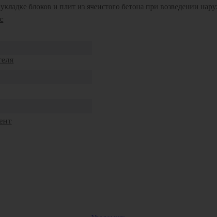
 укладке блоков и плит из ячеистого бетона при возведении нар
с
теля
ент