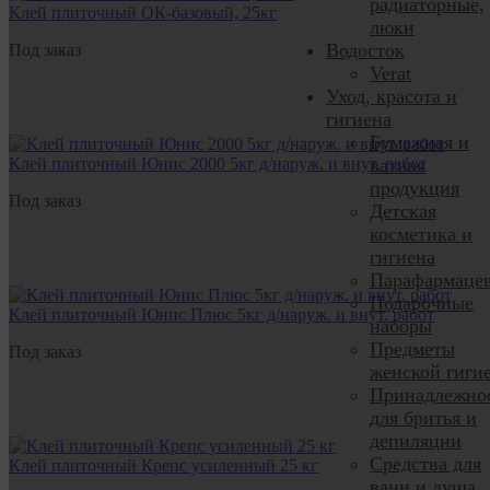
радиаторные,
Клей плиточный ОК-базовый, 25кг
люки
Водосток
Под заказ
Verat
Уход, красота и
гигиена
Бумажная и
Клей плиточный Юнис 2000 5кг д/наруж. и внут. работ
ватная
продукция
Под заказ
Детская
косметика и
гигиена
Парафармаце
Подарочные
Клей плиточный Юнис Плюс 5кг д/наруж. и внут. работ
наборы
Предметы
Под заказ
женской гиги
Принадлежно
для бритья и
депиляции
Средства для
Клей плиточный Крепс усиленный 25 кг
ванн и душа