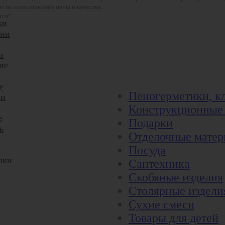
е по соотношению цены и качества.
тся!
ки
ани
и
ие
е
Пеногерметики, к
ни
Конструкционные
е
Подарки
ь
Отделочные мате
Посуда
шки
Сантехника
Скобяные изделия
Столярные издели
Сухие смеси
Товары для детей