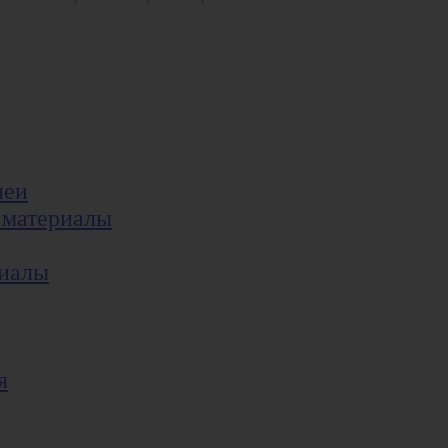
леи
 материалы
риалы
я