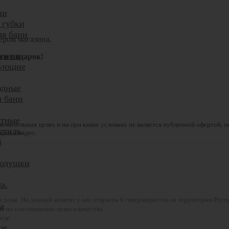
ни
 губки
ля бани
ером магазина.
ные и
а в подарок!
тующие
одные
я бани
атные
комительных целях и ни при каких условиях не является публичной офертой, 
стиль
фии и видео.
й
подушки
а.
ля дома. На данный момент у нас открыты 6 гипермаркетов на территории Респ
а
е по соотношению цены и качества.
тся!
ое