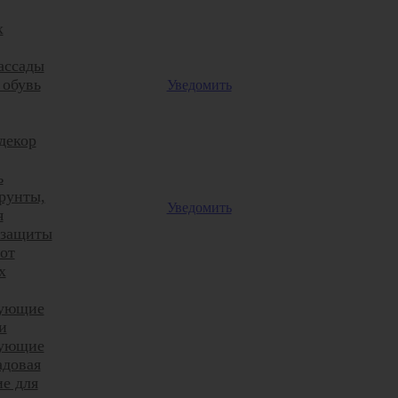
х
ассады
 обувь
Уведомить
декор
ь
рунты,
Уведомить
я
 защиты
от
х
тующие
и
тующие
адовая
е для