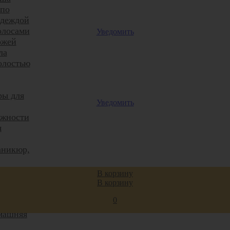
 по
одеждой
олосами
Уведомить
ожей
ла
олостью
ры для
Уведомить
жности
я
аникюр,
В корзину
В корзину
0
ельё
машняя