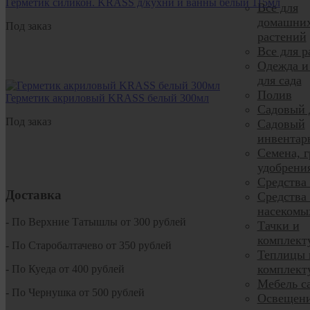
Герметик силикон. KRASS д/кухни и ванны белый 115мл
Все для
домашни
Под заказ
растений
Все для р
Одежда и
для сада
Полив
Герметик акриловый KRASS белый 300мл
Садовый 
Под заказ
Садовый
инвентар
Семена, г
удобрени
Средства
Доставка
Средства 
насекомы
- По Верхние Татышлы от 300 рублей
Тачки и
комплек
- По Старобалтачево от 350 рублей
Теплицы 
комплек
- По Куеда от 400 рублей
Мебель с
- По Чернушка от 500 рублей
Освещени