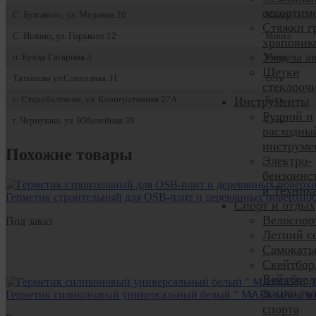
ассортим
С. Булгаково, ул. Медовая 20
Много
Стяжки гр
С. Иглино, ул. Горького 12
Много
храповик
Уход за а
п. Куеда Гагарина 3
Много
Щетки
Татышлы ул.Совхозная 31
Есть
стеклооч
с. Старобалтаево, ул. Кооперативная 27А
Есть
Инструменты
Ручной и
г. Чернушка, ул. Юбилейная 38
Есть
расходны
инструме
Похожие товары
Электро-
бензоинс
и Техник
Герметик строительный для OSB-плит и деревянных поверхност
Спорт и отдых
Велоспор
Под заказ
Летний с
Самокат
Скейтбор
Вейвбор
Зимние в
Герметик силиконовый универсальный белый " MARCON" 260
спорта