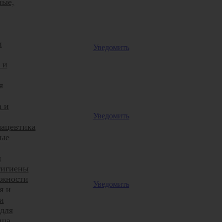
ные,
и
Уведомить
 и
я
а и
Уведомить
ацевтика
ые
ы
гигиены
жности
Уведомить
я и
и
 для
уша