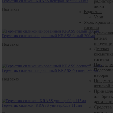
радиатор
Герметик силикон. KRASS нейтрал. белый 300мл
люки
Под заказ
Водосток
Verat
Уход, красота 
гигиена
Бумажная
Герметик силиконизированный KRASS белый 300мл
ватная
продукци
Под заказ
Детская
косметик
гигиена
Парафарм
Подарочн
Герметик силиконизированный KRASS бесцвет. 300мл
наборы
Под заказ
Предмет
женской 
Принадле
для брить
депиляци
Герметик силикон. KRASS универ.б/цв 115мл
Средства
ванн и д