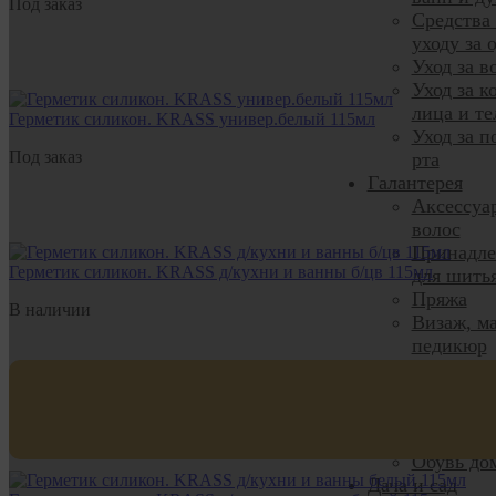
Под заказ
Средства
уходу за 
Уход за в
Уход за к
лица и те
Герметик силикон. KRASS универ.белый 115мл
Уход за п
Под заказ
рта
Галантерея
Аксессуа
волос
Принадле
Герметик силикон. KRASS д/кухни и ванны б/цв 115мл
для шить
Пряжа
В наличии
Визаж, м
педикюр
Чулочно-
носочные
изделия
Нижнее б
Обувь до
Дача и сад