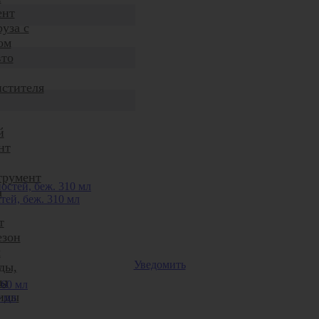
ент
уза с
ом
вто
истителя
й
нт
трумент
а
ей, беж. 310 мл
т
езон
ы
Уведомить
ды,
ды
иды
 мл