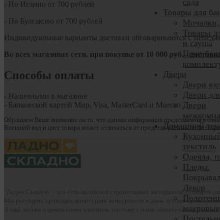
сада
- По Иглино от 700 рублей
Товары для ба
- По Булгаково от 700 рублей
Мочалки,
Товары д
Индивидуальные варианты доставки обговариваются с менедж
и сауны
Печи бан
Во всех магазинах сети, при покупке от
10
000 руб.
- доставк
комплек
Способы оплаты
Двери
Двери вх
Двери дл
- Наличными в магазине
Двери
- Банковской картой Мир, Visa, MasterCard и Maestro
межкомн
Обращаем Ваше внимание на то, что данная информация представлена в озна
Домашний тек
Внешний вид и цвет товара может отличаться от представленного на фотогра
Кухонны
текстиль
Одеяла, 
Пледы.
Покрывал
Декор
"Ладно Складно" - это сеть магазинов строительных материалов и товаров д
Полотенц
Мы регулярно проводим мониторинг конкурентов и даем лучшее предложени
махровые
А ещё любим и ценим своих клиентов, поэтому с нами обязательно всё сложи
Постельн