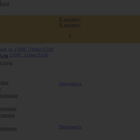
Йога
я
ли и
В корзину
аторы
В корзину
 для
0
суды
е
 до 1500С 310мл/S160
 для
ухода
оры
Уведомить
е
ционные
тующие
иляции
Уведомить
ионные