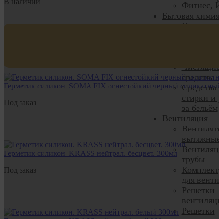
В наличии
Фитнес, 
Бытовая хими
Освежите
ароматиз
Средства
мытья по
Чистящи
средства
Герметик силикон. SOMA FIX огнестойкий черный силикатный
Средства
стирки и 
Под заказ
за бельём
Вентиляция
Вентилят
вытяжны
Вентиля
Герметик силикон. KRASS нейтрал. бесцвет. 300мл
трубы
Комплек
Под заказ
для вент
Решетки
вентиляц
Решетки