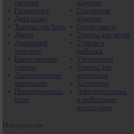
гигиена
изделия
Галантерея
Столярные
Дача и сад
изделия
Товары для бани
Сухие смеси
Двери
Товары для детей
Домашний
Туризм и
текстиль
рыбалка
Канцелярские
Утеплители
товары
Товары для
Лакокрасочные
животных
материалы
Хозтовары
Пеногерметики,
Электротехника
клеи
и мобильные
аксессуары
Покупателю