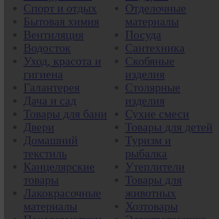
Спорт и отдых
Отделочные
Бытовая химия
материалы
Вентиляция
Посуда
Водосток
Сантехника
Уход, красота и
Скобяные
гигиена
изделия
Галантерея
Столярные
Дача и сад
изделия
Товары для бани
Сухие смеси
Двери
Товары для детей
Домашний
Туризм и
текстиль
рыбалка
Канцелярские
Утеплители
товары
Товары для
Лакокрасочные
животных
материалы
Хозтовары